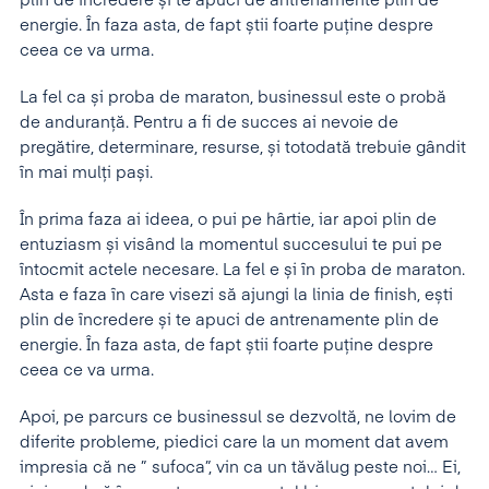
plin de încredere și te apuci de antrenamente plin de
energie. În faza asta, de fapt știi foarte puține despre
ceea ce va urma.
La fel ca și proba de maraton, businessul este o probă
de anduranță. Pentru a fi de succes ai nevoie de
pregătire, determinare, resurse, și totodată trebuie gândit
în mai mulți pași.
În prima faza ai ideea, o pui pe hârtie, iar apoi plin de
entuziasm și visând la momentul succesului te pui pe
întocmit actele necesare. La fel e și în proba de maraton.
Asta e faza în care visezi să ajungi la linia de finish, ești
plin de încredere și te apuci de antrenamente plin de
energie. În faza asta, de fapt știi foarte puține despre
ceea ce va urma.
Apoi, pe parcurs ce businessul se dezvoltă, ne lovim de
diferite probleme, piedici care la un moment dat avem
impresia că ne ” sufoca”, vin ca un tăvălug peste noi… Ei,