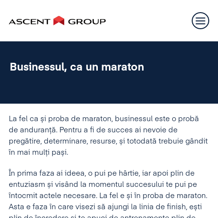
Businessul, ca un maraton
La fel ca și proba de maraton, businessul este o probă
de anduranță. Pentru a fi de succes ai nevoie de
pregătire, determinare, resurse, și totodată trebuie gândit
în mai mulți pași.
În prima faza ai ideea, o pui pe hârtie, iar apoi plin de
entuziasm și visând la momentul succesului te pui pe
întocmit actele necesare. La fel e și în proba de maraton.
Asta e faza în care visezi să ajungi la linia de finish, ești