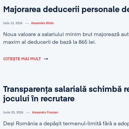
Majorarea deducerii personale d
Iulie 13, 2026
Alexandra Ristin
Noua valoare a salariului minim brut majorează au
maxim al deducerii de bază la 865 lei.
CITEȘTE MAI MULT
Transparența salarială schimbă r
jocului în recrutare
Iunie 25, 2026
Alexandru Franzen
Deși România a depășit termenul-limită fără a adop