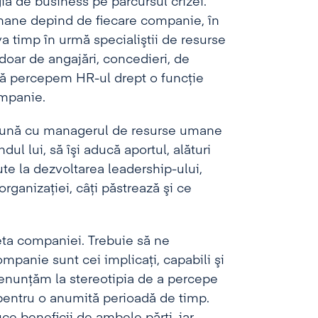
ia de business pe parcursul crizei.
umane depind de fiecare companie, în
a timp în urmă specialiştii de resurse
oar de angajări, concedieri, de
 să percepem HR-ul drept o funcţie
ompanie.
reună cu managerul de resurse umane
ul lui, să îşi aducă aportul, alături
ute la dezvoltarea leadership-ului,
rganizaţiei, câţi păstrează şi ce
heta companiei. Trebuie să ne
mpanie sunt cei implicaţi, capabili şi
renunţăm la stereotipia de a percepe
 pentru o anumită perioadă de timp.