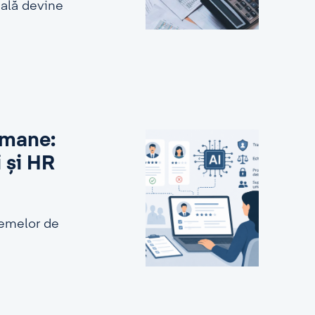
ială devine
 umane:
i și HR
stemelor de