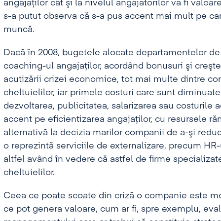
angajaţilor cât şi la nivelul angajatorilor va fi valoare
s-a putut observa că s-a pus accent mai mult pe cant
muncă.
Dacă în 2008, bugetele alocate departamentelor de 
coaching-ul angajaţilor, acordând bonusuri şi creşter
acutizării crizei economice, tot mai multe dintre c
cheltuielilor, iar primele costuri care sunt diminuate
dezvoltarea, publicitatea, salarizarea sau costurile 
accent pe eficientizarea angajaţilor, cu resursele ră
alternativă la decizia marilor companii de a-şi reduc
o reprezintă serviciile de externalizare, precum HR-ul
altfel având în vedere că astfel de firme specializ
cheltuielilor.
Ceea ce poate scoate din criză o companie este mobi
ce pot genera valoare, cum ar fi, spre exemplu, eva