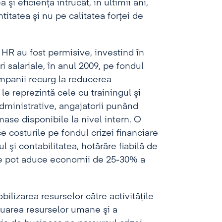
a şi eficienţa întrucât, în ultimii ani,
itatea şi nu pe calitatea forţei de
HR au fost permisive, investind în
i salariale, în anul 2009, pe fondul
ompanii recurg la reducerea
 le reprezintă cele cu trainingul şi
administrative, angajatorii punând
mase disponibile la nivel intern. O
e costurile pe fondul crizei financiare
 şi contabilitatea, hotărâre fiabilă de
ate pot aduce economii de 25-30% a
lizarea resurselor către activităţile
luarea resurselor umane şi a