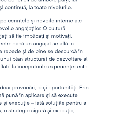
ce beneficii de ambele părţi, iar
i continuă, la toate nivelurile.
pe cerinţele şi nevoile interne ale
evoile angajaţilor. O cultură
ţi să fie implicaţi şi motivaţi.
cte: dacă un angajat se află la
 de repede şi de bine se descurcă în
e unui plan structurat de dezvoltare al
aflată la începuturile experienţei este
r provocări, ci şi oportunităţi. Prin
 să pună în aplicare şi să execute
e şi execuţie – iată soluţiile pentru a
 o strategie sigură şi execuţia,