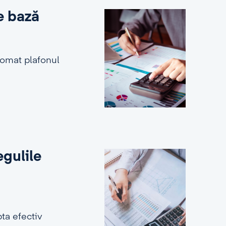
e bază
tomat plafonul
egulile
ta efectiv