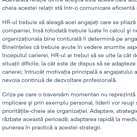
Adevărata relaţie dintre aceştia este aceea care adu
cheia acestei relaţii stă într-o comunicare eficientă ş
HR-ul trebuie să aleagă acei angajaţi care se pliază 
companiei, însă totodată trebuie luate în calcul şi n
organizaţionala bine conturată îi determină pe angaja
Bineînţeles că trebuie avute în vedere anumite aspe
începutul carierei, HR-ul ar trebui să se uite la cât
situaţii dificile, la cât este de dispus să se adaptez
carierei, întrucât motivaţia principală a angajatului 
nevoia continuă de dezvoltare profesională.
Criza pe care o traversăm momentan nu reprezintă doa
implicare şi prin exemplu personal, liderii vor reuşi
priorităţile-cheie ale organizaţiei. Adaptare, strategi
răzbate această perioadă: adaptarea rapidă la mediu,
punerea în practică a acestei strategii.