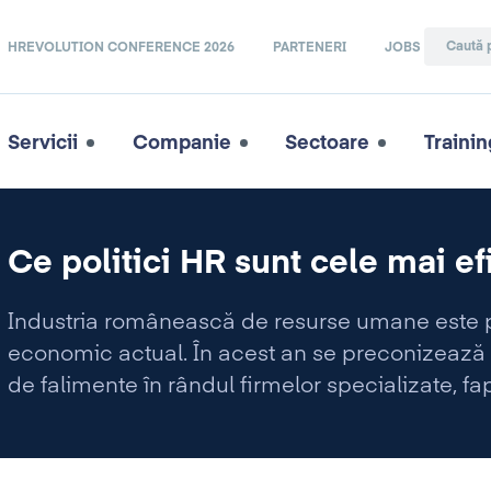
HREVOLUTION CONFERENCE 2026
PARTENERI
JOBS
Servicii
Companie
Sectoare
Trainin
Ce politici HR sunt cele mai ef
Industria românească de resurse umane este pu
economic actual. În acest an se preconizează o 
de falimente în rândul firmelor specializate, 
de jucători din piaţă.