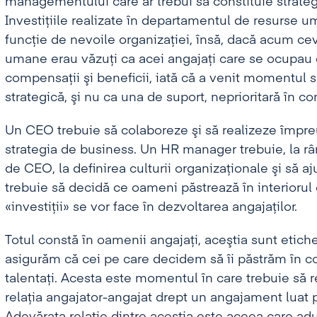
managementului care ar trebui să constituie strateg
Investiţiile realizate în departamentul de resurse 
funcţie de nevoile organizaţiei, însă, dacă acum cev
umane erau văzuţi ca acei angajaţi care se ocupau d
compensaţii şi beneficii, iată că a venit momentul
strategică, şi nu ca una de suport, neprioritară în c
Un CEO trebuie să colaboreze şi să realizeze împ
strategia de business. Un HR manager trebuie, la rând
de CEO, la definirea culturii organizaţionale şi să aj
trebuie să decidă ce oameni păstrează în interiorul o
«investiţii» se vor face în dezvoltarea angajaţilor.
Totul constă în oamenii angajaţi, aceştia sunt etic
asigurăm că cei pe care decidem să îi păstrăm în co
talentaţi. Acesta este momentul în care trebuie să 
relaţia angajator-angajat drept un angajament luat