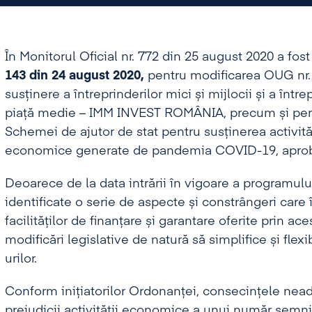
În Monitorul Oficial nr. 772 din 25 august 2020 a fos
143 din 24 august 2020,
pentru modificarea OUG nr.
susținere a întreprinderilor mici și mijlocii și a într
piață medie – IMM INVEST ROMÂNIA, precum și pent
Schemei de ajutor de stat pentru susținerea activităț
economice generate de pandemia COVID-19, aprobată
Deoarece de la data intrării în vigoare a programul
identificate o serie de aspecte și constrângeri ca
facilităților de finanțare și garantare oferite prin a
modificări legislative de natură să simplifice și flex
urilor.
Conform inițiatorilor Ordonanței, consecințele nead
prejudicii activității economice a unui număr semnifi