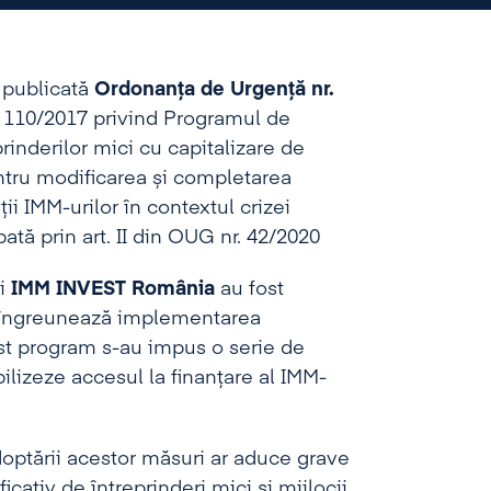
t publicată
Ordonanța de Urgență nr.
 110/2017 privind Programul de
eprinderilor mici cu capitalizare de
ru modificarea și completarea
ii IMM-urilor în contextul crizei
 prin art. II din OUG nr. 42/2020
ui
IMM INVEST România
au fost
re îngreunează implementarea
cest program s-au impus o serie de
ibilizeze accesul la finanțare al IMM-
optării acestor măsuri ar aduce grave
cativ de întreprinderi mici și mijlocii