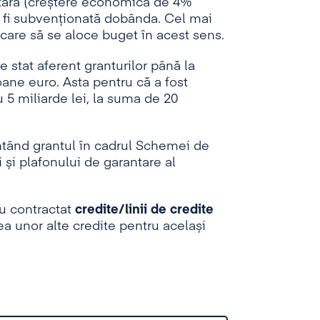
getară (creștere economica de 4%
ai fi subvenționată dobânda. Cel mai
care să se aloce buget în acest sens.
 stat aferent granturilor până la
ane euro. Asta pentru că a fost
u 5 miliarde lei, la suma de 20
tând grantul în cadrul Schemei de
 și plafonului de garantare al
u contractat
credite/linii de credite
ea unor alte credite pentru același