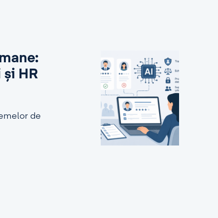
 umane:
i și HR
stemelor de