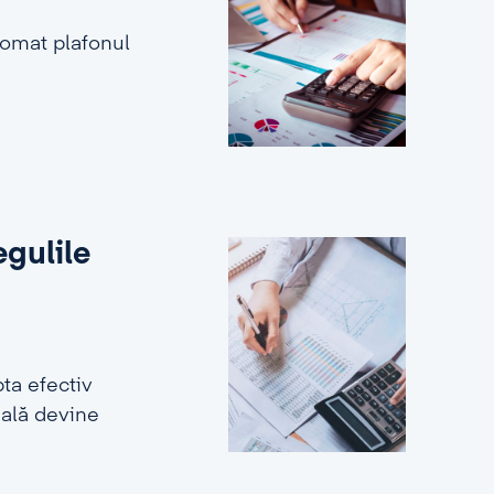
tomat plafonul
egulile
ta efectiv
ială devine