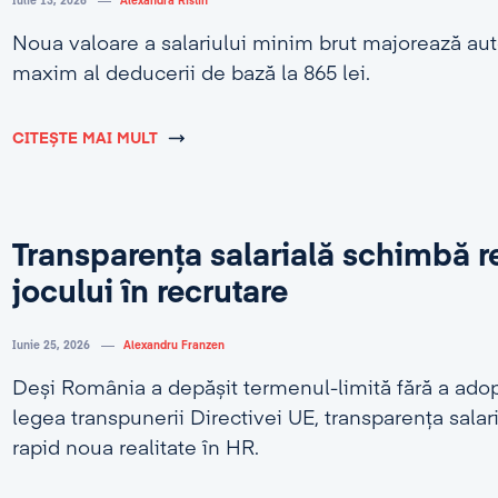
Iulie 13, 2026
Alexandra Ristin
Noua valoare a salariului minim brut majorează au
maxim al deducerii de bază la 865 lei.
CITEȘTE MAI MULT
Transparența salarială schimbă r
jocului în recrutare
Iunie 25, 2026
Alexandru Franzen
Deși România a depășit termenul-limită fără a adop
legea transpunerii Directivei UE, transparența salar
rapid noua realitate în HR.