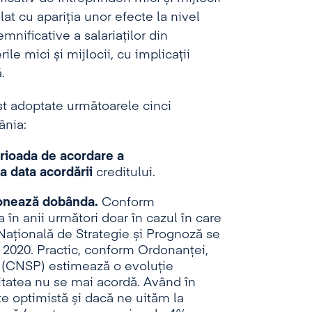
at cu apariția unor efecte la nivel
nificative a salariaților din
le mici și mijlocii, cu implicații
.
st adoptate următoarele cinci
ânia:
rioada de acordare a
la data acordării
creditului.
ionează dobânda.
Conform
 în anii următori doar în cazul în care
ațională de Strategie și Prognoză se
 2020. Practic, conform Ordonanței,
 (CNSP) estimează o evoluție
itatea nu se mai acordă. Având în
e optimistă și dacă ne uităm la