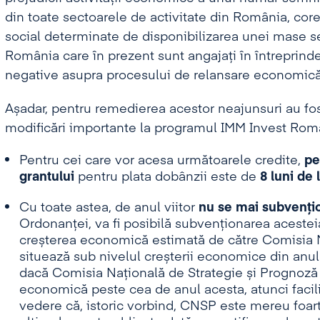
din toate sectoarele de activitate din România, corel
social determinate de disponibilizarea unei mase sem
România care în prezent sunt angajați în întreprinderi
negative asupra procesului de relansare economică
Așadar, pentru remedierea acestor neajunsuri au fo
modificări importante la programul IMM Invest Rom
Pentru cei care vor acesa următoarele credite,
pe
grantului
pentru plata dobânzii este de
8 luni de 
Cu toate astea, de anul viitor
nu se mai subvenț
Ordonanței, va fi posibilă subvenționarea acesteia
creșterea economică estimată de către Comisia N
situează sub nivelul creșterii economice din anul
dacă Comisia Națională de Strategie și Prognoză
economică peste cea de anul acesta, atunci facil
vedere că, istoric vorbind, CNSP este mereu foart