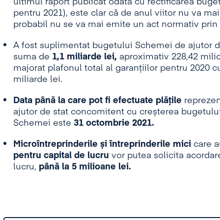
ultimul raport publicat odată cu rectificarea bu
pentru 2021), este clar că de anul viitor nu va m
probabil nu se va mai emite un act normativ prin 
A fost suplimentat bugetului Schemei de ajutor de
suma de
1,1 miliarde lei,
aproximativ 228,42 milio
majorat plafonul total al garanțiilor pentru 2020 c
miliarde lei.
Data până la care pot fi efectuate plățile
reprezen
ajutor de stat concomitent cu creșterea bugetului
Schemei este
31 octombrie 2021.
Microîntreprinderile și întreprinderile mici
care a
pentru capital de lucru
vor putea solicita acordar
lucru,
până la 5 milioane lei.