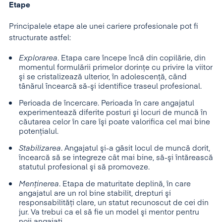
Etape
Principalele etape ale unei cariere profesionale pot fi
structurate astfel:
Explorarea
. Etapa care începe încă din copilărie, din
momentul formulării primelor dorinţe cu privire la viitor
şi se cristalizează ulterior, în adolescenţă, când
tânărul încearcă să-şi identifice traseul profesional.
Perioada de încercare. Perioada în care angajatul
experimentează diferite posturi şi locuri de muncă în
căutarea celor în care îşi poate valorifica cel mai bine
potenţialul.
Stabilizarea
. Angajatul şi-a găsit locul de muncă dorit,
încearcă să se integreze cât mai bine, să-şi întărească
statutul profesional şi să promoveze.
Menţinerea
. Etapa de maturitate deplină, în care
angajatul are un rol bine stabilit, drepturi şi
responsabilităţi clare, un statut recunoscut de cei din
jur. Va trebui ca el să fie un model şi mentor pentru
noii angajaţi.