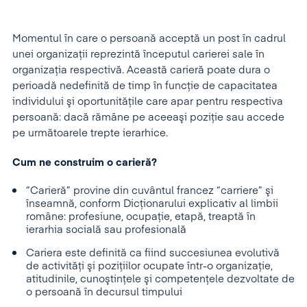
Momentul în care o persoană acceptă un post în cadrul
unei organizaţii reprezintă începutul carierei sale în
organizaţia respectivă. Această carieră poate dura o
perioadă nedefinită de timp în funcţie de capacitatea
individului şi oportunităţile care apar pentru respectiva
persoană: dacă rămâne pe aceeaşi poziţie sau accede
pe următoarele trepte ierarhice.
Cum ne construim o carieră?
“Carieră” provine din cuvântul francez “carriere” şi
înseamnă, conform Dicţionarului explicativ al limbii
române: profesiune, ocupaţie, etapă, treaptă în
ierarhia socială sau profesională
Cariera este definită ca fiind succesiunea evolutivă
de activităţi şi poziţiilor ocupate într-o organizaţie,
atitudinile, cunoştinţele şi competenţele dezvoltate de
o persoană în decursul timpului