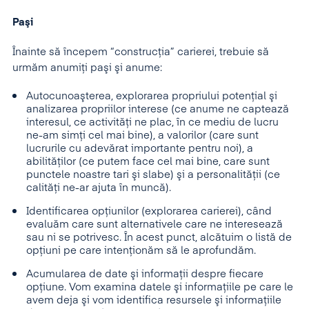
Paşi
Înainte să începem “construcţia” carierei, trebuie să
urmăm anumiţi paşi şi anume:
Autocunoaşterea, explorarea propriului potenţial şi
analizarea propriilor interese (ce anume ne captează
interesul, ce activităţi ne plac, în ce mediu de lucru
ne-am simţi cel mai bine), a valorilor (care sunt
lucrurile cu adevărat importante pentru noi), a
abilităţilor (ce putem face cel mai bine, care sunt
punctele noastre tari şi slabe) şi a personalităţii (ce
calităţi ne-ar ajuta în muncă).
Identificarea opţiunilor (explorarea carierei), când
evaluăm care sunt alternativele care ne interesează
sau ni se potrivesc. În acest punct, alcătuim o listă de
opţiuni pe care intenţionăm să le aprofundăm.
Acumularea de date şi informaţii despre fiecare
opţiune. Vom examina datele şi informaţiile pe care le
avem deja şi vom identifica resursele şi informaţiile