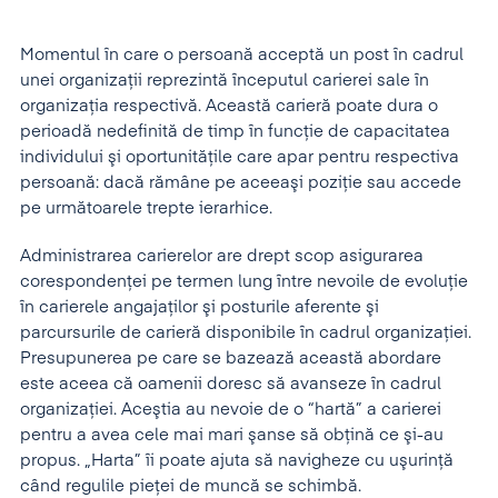
Momentul în care o persoană acceptă un post în cadrul
unei organizaţii reprezintă începutul carierei sale în
organizaţia respectivă. Această carieră poate dura o
perioadă nedefinită de timp în funcţie de capacitatea
individului şi oportunităţile care apar pentru respectiva
persoană: dacă rămâne pe aceeaşi poziţie sau accede
pe următoarele trepte ierarhice.
Administrarea carierelor are drept scop asigurarea
corespondenţei pe termen lung între nevoile de evoluţie
în carierele angajaţilor şi posturile aferente şi
parcursurile de carieră disponibile în cadrul organizaţiei.
Presupunerea pe care se bazează această abordare
este aceea că oamenii doresc să avanseze în cadrul
organizaţiei. Aceştia au nevoie de o “hartă” a carierei
pentru a avea cele mai mari şanse să obţină ce şi-au
propus. „Harta” îi poate ajuta să navigheze cu uşurinţă
când regulile pieţei de muncă se schimbă.