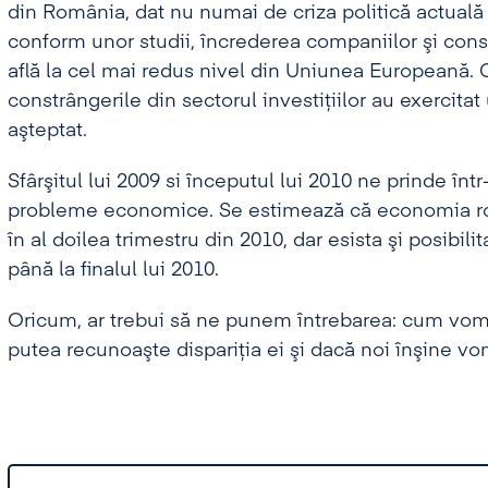
din România, dat nu numai de criza politică actuală 
conform unor studii, încrederea companiilor şi co
află la cel mai redus nivel din Uniunea Europeană. 
constrângerile din sectorul investiţiilor au exercit
aşteptat.
Sfârşitul lui 2009 si începutul lui 2010 ne prinde înt
probleme economice. Se estimează că economia ro
în al doilea trimestru din 2010, dar esista şi posibil
până la finalul lui 2010.
Oricum, ar trebui să ne punem întrebarea: cum vom
putea recunoaşte dispariţia ei şi dacă noi înşine vom