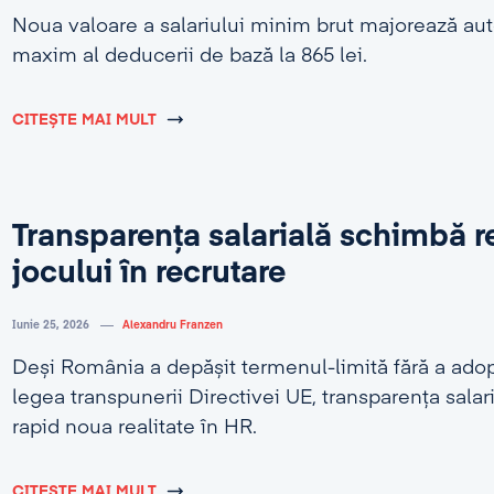
Noua valoare a salariului minim brut majorează au
maxim al deducerii de bază la 865 lei.
CITEȘTE MAI MULT
Transparența salarială schimbă r
jocului în recrutare
Iunie 25, 2026
Alexandru Franzen
Deși România a depășit termenul-limită fără a adop
legea transpunerii Directivei UE, transparența salar
rapid noua realitate în HR.
CITEȘTE MAI MULT