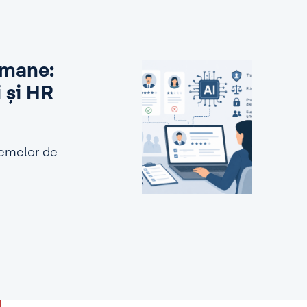
 umane:
i și HR
stemelor de