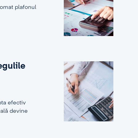
tomat plafonul
egulile
ta efectiv
ială devine