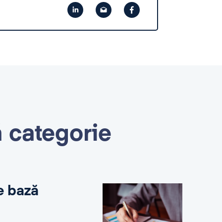
ă categorie
e bază