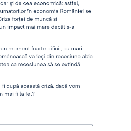
dar şi de cea economică; astfel,
nsumatorilor în economia României se
Criza forţei de muncă şi
at un impact mai mare decât s-a
r-un moment foarte dificil, cu mari
mânească va ieşi din recesiune abia
itatea ca recesiunea să se extindă
 fi după această criză, dacă vom
 mai fi la fel?