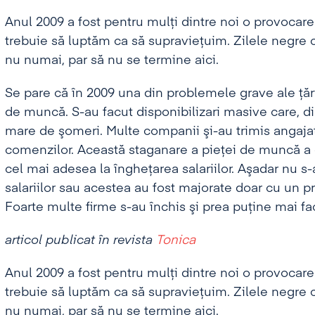
Anul 2009 a fost pentru mulţi dintre noi o provocare
trebuie să luptăm ca să supravieţuim. Zilele negre 
nu numai, par să nu se termine aici.
Se pare că în 2009 una din problemele grave ale ţări
de muncă. S-au facut disponibilizari masive care, d
mare de şomeri. Multe companii şi-au trimis angajaţi
comenzilor. Această staganare a pieţei de muncă a dus
cel mai adesea la îngheţarea salariilor. Aşadar nu s-a
salariilor sau acestea au fost majorate doar cu un pr
Foarte multe firme s-au închis şi prea puţine mai fac
articol publicat în revista
Tonica
Anul 2009 a fost pentru mulţi dintre noi o provocare
trebuie să luptăm ca să supravieţuim. Zilele negre 
nu numai, par să nu se termine aici.