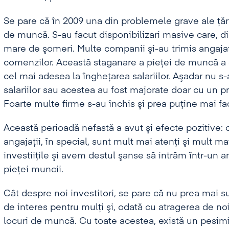
Se pare că în 2009 una din problemele grave ale ţări
de muncă. S-au facut disponibilizari masive care, d
mare de şomeri. Multe companii şi-au trimis angajaţi
comenzilor. Această staganare a pieţei de muncă a dus
cel mai adesea la îngheţarea salariilor. Aşadar nu s-a
salariilor sau acestea au fost majorate doar cu un pr
Foarte multe firme s-au închis şi prea puţine mai fac
Această perioadă nefastă a avut şi efecte pozitive: 
angajaţii, în special, sunt mult mai atenţi şi mult m
investiiţile şi avem destul şanse să intrăm într-un a
pieţei muncii.
Cât despre noi investitori, se pare că nu prea mai 
de interes pentru mulţi şi, odată cu atragerea de noi
locuri de muncă. Cu toate acestea, există un pesimi