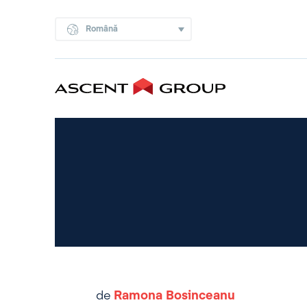
Română
de
Ramona Bosinceanu