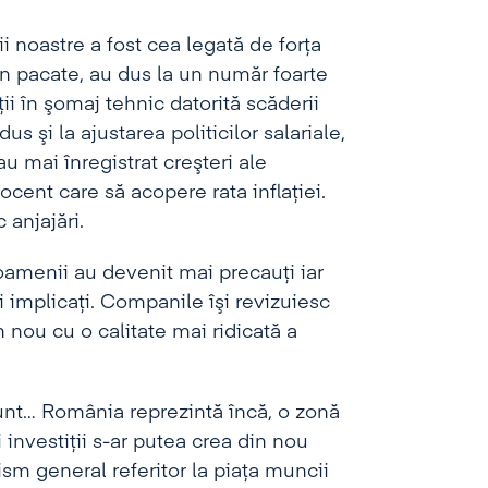
i noastre a fost cea legată de forţa
in pacate, au dus la un număr foarte
i în şomaj tehnic datorită scăderii
 şi la ajustarea politicilor salariale,
u mai înregistrat creşteri ale
ocent care să acopere rata inflaţiei.
 anjajări.
oamenii au devenit mai precauţi iar
ai implicaţi. Companile îşi revizuiesc
n nou cu o calitate mai ridicată a
sunt… România reprezintă încă, o zonă
 investiţii s-ar putea crea din nou
sm general referitor la piaţa muncii