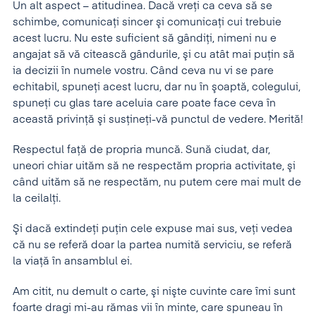
Un alt aspect – atitudinea. Dacă vreţi ca ceva să se
schimbe, comunicaţi sincer şi comunicaţi cui trebuie
acest lucru. Nu este suficient să gândiţi, nimeni nu e
angajat să vă citească gândurile, şi cu atât mai puţin să
ia decizii în numele vostru. Când ceva nu vi se pare
echitabil, spuneţi acest lucru, dar nu în şoaptă, colegului,
spuneţi cu glas tare aceluia care poate face ceva în
această privinţă şi susţineţi-vă punctul de vedere. Merită!
Respectul faţă de propria muncă. Sună ciudat, dar,
uneori chiar uităm să ne respectăm propria activitate, şi
când uităm să ne respectăm, nu putem cere mai mult de
la ceilalţi.
Şi dacă extindeţi puţin cele expuse mai sus, veţi vedea
că nu se referă doar la partea numită serviciu, se referă
la viaţă în ansamblul ei.
Am citit, nu demult o carte, şi nişte cuvinte care îmi sunt
foarte dragi mi-au rămas vii în minte, care spuneau în