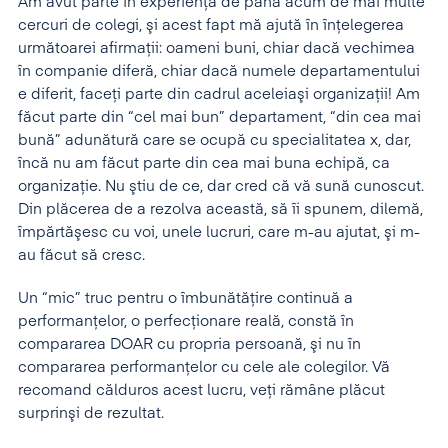
Am avut parte în experienţa de până acum de mai multe
cercuri de colegi, şi acest fapt mă ajută în înţelegerea
următoarei afirmaţii: oameni buni, chiar dacă vechimea
în companie diferă, chiar dacă numele departamentului
e diferit, faceţi parte din cadrul aceleiaşi organizaţii! Am
făcut parte din “cel mai bun” departament, “din cea mai
bună” adunătură care se ocupă cu specialitatea x, dar,
încă nu am făcut parte din cea mai buna echipă, ca
organizaţie. Nu ştiu de ce, dar cred că vă sună cunoscut.
Din plăcerea de a rezolva această, să îi spunem, dilemă,
împărtăşesc cu voi, unele lucruri, care m-au ajutat, şi m-
au făcut să cresc.
Un “mic” truc pentru o îmbunătăţire continuă a
performanţelor, o perfecţionare reală, constă în
compararea DOAR cu propria persoană, şi nu în
compararea performanţelor cu cele ale colegilor. Vă
recomand călduros acest lucru, veţi rămâne plăcut
surprinşi de rezultat.