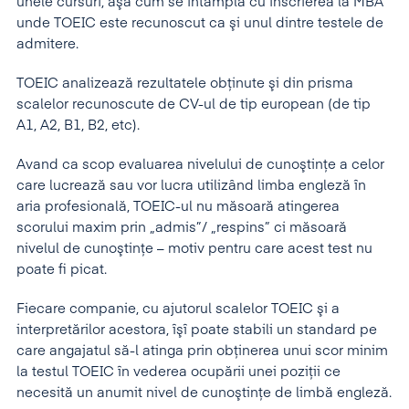
unele cursuri, aşa cum se întâmplă cu înscrierea la MBA
unde TOEIC este recunoscut ca şi unul dintre testele de
admitere.
TOEIC analizează rezultatele obţinute şi din prisma
scalelor recunoscute de CV-ul de tip european (de tip
A1, A2, B1, B2, etc).
Avand ca scop evaluarea nivelului de cunoştinţe a celor
care lucrează sau vor lucra utilizând limba engleză în
aria profesională, TOEIC-ul nu măsoară atingerea
scorului maxim prin „admis”/ „respins” ci măsoară
nivelul de cunoştinţe – motiv pentru care acest test nu
poate fi picat.
Fiecare companie, cu ajutorul scalelor TOEIC şi a
interpretărilor acestora, îşî poate stabili un standard pe
care angajatul să-l atinga prin obţinerea unui scor minim
la testul TOEIC în vederea ocupării unei poziţii ce
necesită un anumit nivel de cunoştinţe de limbă engleză.