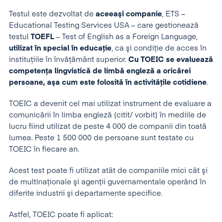
Testul este dezvoltat de
aceeaşi companie
, ETS –
Educational Testing Services USA – care gestionează
testul
TOEFL
– Test of English as a Foreign Language,
utilizat în special în educaţie
, ca şi condiţie de acces în
instituţiile în învăţământ superior.
Cu TOEIC se evaluează
competenţa lingvistică de limbă engleză a oricărei
persoane, aşa cum este folosită în activităţile cotidiene
.
TOEIC a devenit cel mai utilizat instrument de evaluare a
comunicării în limba engleză (citit/ vorbit) în mediile de
lucru fiind utilizat de peste 4 000 de companii din toată
lumea. Peste 1 500 000 de persoane sunt testate cu
TOEIC în fiecare an.
Acest test poate fi utilizat atât de companiile mici cât şi
de multinaţionale şi agenţii guvernamentale operând în
diferite industrii şi departamente specifice.
Astfel, TOEIC poate fi aplicat: