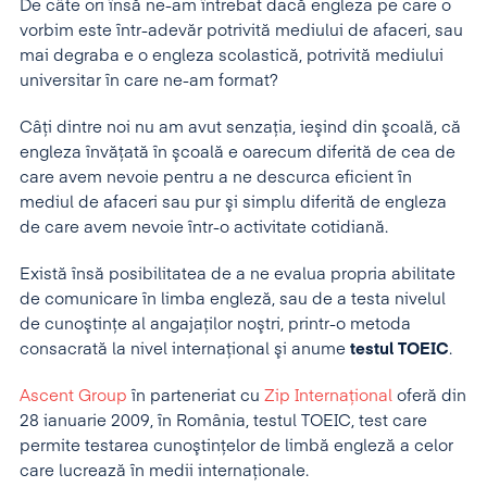
De câte ori însă ne-am întrebat dacă engleza pe care o
vorbim este într-adevăr potrivită mediului de afaceri, sau
mai degraba e o engleza scolastică, potrivită mediului
universitar în care ne-am format?
Câţi dintre noi nu am avut senzaţia, ieşind din şcoală, că
engleza învăţată în şcoală e oarecum diferită de cea de
care avem nevoie pentru a ne descurca eficient în
mediul de afaceri sau pur şi simplu diferită de engleza
de care avem nevoie într-o activitate cotidiană.
Există însă posibilitatea de a ne evalua propria abilitate
de comunicare în limba engleză, sau de a testa nivelul
de cunoştinţe al angajaţilor noştri, printr-o metoda
consacrată la nivel internaţional şi anume
testul TOEIC
.
Ascent Group
în parteneriat cu
Zip Internaţional
oferă din
28 ianuarie 2009, în România, testul TOEIC, test care
permite testarea cunoştinţelor de limbă engleză a celor
care lucrează în medii internaţionale.