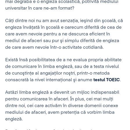
mai degraba e o engleza scolastică, potrivită mediului
universitar în care ne-am format?
Câţi dintre noi nu am avut senzaţia, ieşind din şcoală, că
engleza învăţată în şcoală e oarecum diferită de cea de
care avem nevoie pentru a ne descurca eficient în
mediul de afaceri sau pur şi simplu diferită de engleza
de care avem nevoie într-o activitate cotidiană.
Există însă posibilitatea de a ne evalua propria abilitate
de comunicare în limba engleză, sau de a testa nivelul
de cunoştinţe al angajaţilor noştri, printr-o metoda
consacrată la nivel internaţional şi anume
testul TOEIC
.
Astăzi limba engleză a devenit un mijloc indispensabil
pentru comunicarea în afaceri. În plus, cei mai mulţi
dintre noi, cei care activăm în diverse domenii conexe
mediului de afaceri, avem pretenţia că vorbim limba
engleză.