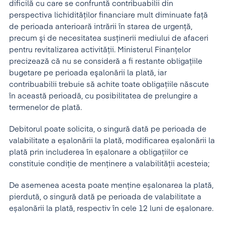
dificilă cu care se confruntă contribuabilii din
perspectiva lichidităţilor financiare mult diminuate faţă
de perioada anterioară intrării în starea de urgenţă,
precum şi de necesitatea susţinerii mediului de afaceri
pentru revitalizarea activităţii. Ministerul Finanţelor
precizează că nu se consideră a fi restante obligaţiile
bugetare pe perioada eşalonării la plată, iar
contribuabilii trebuie să achite toate obligaţiile născute
în această perioadă, cu posibilitatea de prelungire a
termenelor de plată.
Debitorul poate solicita, o singură dată pe perioada de
valabilitate a eșalonării la plată, modificarea eșalonării la
plată prin includerea în eșalonare a obligațiilor ce
constituie condiție de menținere a valabilității acesteia;
De asemenea acesta poate menține eșalonarea la plată,
pierdută, o singură dată pe perioada de valabilitate a
eșalonării la plată, respectiv în cele 12 luni de eșalonare.