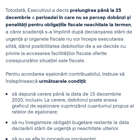
Totodată, Executivul a decis
prelungirea până la 25
decembrie
a
perioadei în care nu se percep dobânzi și
penalități pentru obligațiile fiscale neachitate la termen
,
a căror scadență s-a împlinit după declanșarea stării de
urgență și organele fiscale nu vor începe executarea
silită, dând posibilitatea debitorilor de a se decide cu
privire la accesarea facilităților fiscale oferite
corespunzător situației sale fiscale.
Pentru acordarea eșalonării contribuabilul, trebuie să
îndeplinească
următoarele condiții:
să depună cerere până la data de 15 decembrie
2020, inclusiv. La cerere, debitorul poate anexa
graficul de eșalonare cuprinzând cuantumul propus al
ratelor de eşalonare;
să nu înregistreze obligații bugetare restante la data
declarării stării de urgență și neachitate ulterior.
să nu se afle în procedura insolvenței;