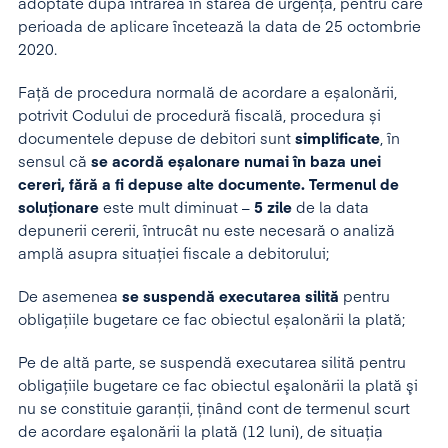
adoptate după intrarea în starea de urgență, pentru care
perioada de aplicare încetează la data de 25 octombrie
2020.
Față de procedura normală de acordare a eșalonării,
potrivit Codului de procedură fiscală, procedura și
documentele depuse de debitori sunt
simplificate
, în
sensul că
se acordă eșalonare numai în baza unei
cereri, fără a fi depuse alte documente.
Termenul de
soluționare
este mult diminuat –
5 zile
de la data
depunerii cererii, întrucât nu este necesară o analiză
amplă asupra situației fiscale a debitorului;
De asemenea
se suspendă executarea silită
pentru
obligațiile bugetare ce fac obiectul eșalonării la plată;
Pe de altă parte, se suspendă executarea silită pentru
obligaţiile bugetare ce fac obiectul eşalonării la plată şi
nu se constituie garanţii, ţinând cont de termenul scurt
de acordare eşalonării la plată (12 luni), de situaţia