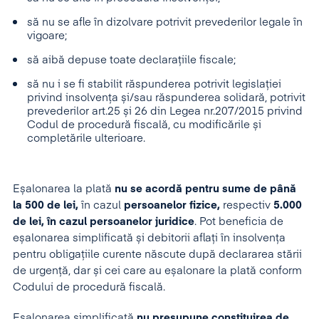
să nu se afle în dizolvare potrivit prevederilor legale în
vigoare;
să aibă depuse toate declarațiile fiscale;
să nu i se fi stabilit răspunderea potrivit legislației
privind insolvența și/sau răspunderea solidară, potrivit
prevederilor art.25 și 26 din Legea nr.207/2015 privind
Codul de procedură fiscală, cu modificările și
completările ulterioare.
Eșalonarea la plată
nu se acordă pentru sume de până
la 500 de lei,
în cazul
persoanelor fizice,
respectiv
5.000
de lei, în cazul persoanelor juridice
. Pot beneficia de
eșalonarea simplificată și debitorii aflați în insolvența
pentru obligațiile curente născute după declararea stării
de urgență, dar și cei care au eșalonare la plată conform
Codului de procedură fiscală.
Eșalonarea simplificată
nu presupune constituirea de