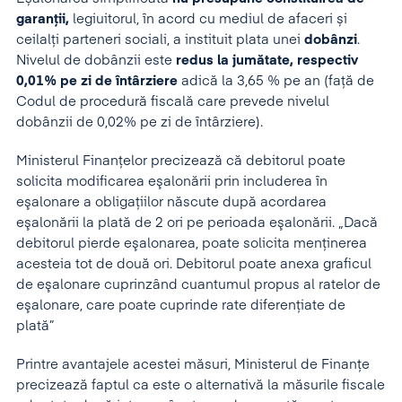
garanții,
legiuitorul, în acord cu mediul de afaceri și
ceilalți parteneri sociali, a instituit plata unei
dobânzi
.
Nivelul de dobânzii este
redus la jumătate, respectiv
0,01% pe zi de întârziere
adică la 3,65 % pe an (față de
Codul de procedură fiscală care prevede nivelul
dobânzii de 0,02% pe zi de întârziere).
Ministerul Finanţelor precizează că debitorul poate
solicita modificarea eşalonării prin includerea în
eşalonare a obligaţiilor născute după acordarea
eşalonării la plată de 2 ori pe perioada eşalonării. „Dacă
debitorul pierde eşalonarea, poate solicita menţinerea
acesteia tot de două ori. Debitorul poate anexa graficul
de eşalonare cuprinzând cuantumul propus al ratelor de
eşalonare, care poate cuprinde rate diferenţiate de
plată”
Printre avantajele acestei măsuri, Ministerul de Finanțe
precizează faptul ca este o alternativă la măsurile fiscale