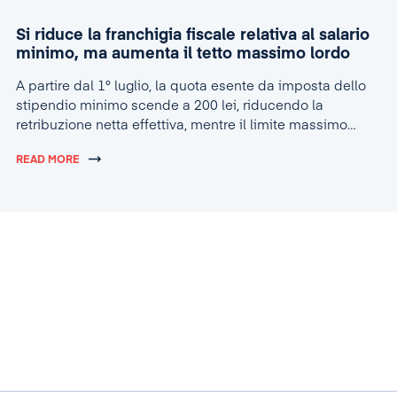
Si riduce la franchigia fiscale relativa al salario
minimo, ma aumenta il tetto massimo lordo
A partire dal 1° luglio, la quota esente da imposta dello
stipendio minimo scende a 200 lei, riducendo la
retribuzione netta effettiva, mentre il limite massimo
lordo per la concessione dell’agevolazione sale a 4.600
READ MORE
lei.