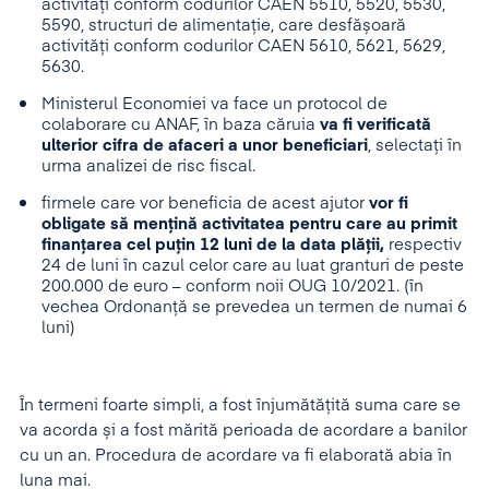
activități conform codurilor CAEN 5510, 5520, 5530,
5590, structuri de alimentație, care desfășoară
activități conform codurilor CAEN 5610, 5621, 5629,
5630.
Ministerul Economiei va face un protocol de
colaborare cu ANAF, în baza căruia
va fi verificată
ulterior cifra de afaceri a unor beneficiari
, selectați în
urma analizei de risc fiscal.
firmele care vor beneficia de acest ajutor
vor fi
obligate să mențină activitatea pentru care au primit
finanțarea cel puțin 12 luni de la data plății,
respectiv
24 de luni în cazul celor care au luat granturi de peste
200.000 de euro – conform noii OUG 10/2021. (în
vechea Ordonanță se prevedea un termen de numai 6
luni)
În termeni foarte simpli, a fost înjumătățită suma care se
va acorda și a fost mărită perioada de acordare a banilor
cu un an. Procedura de acordare va fi elaborată abia în
luna mai.