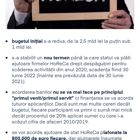
bugetul inițial
s-a redus, de la 2,5 mld lei la puțin sub
1 mld lei.
s-a stabilit un
nou termen
până la care statul va plăti
ajutoare firmelor HoReCa drept despăgubiri pentru
scăderea activității din anul 2020, scadența fiind 30
iunie 2022 (înainte era prevăzută data de 30 iunie
2021)
acordarea banilor
nu se va mai face pe principiul
“primul venit/primul servit”
ci finanțarea se va acorda
tuturor aplicanților. Dacă sunt mai multe cereri decât
bugetul, fiecare participant va primi o sumă mai mică
decât procentul de 20% aplicat sumei cu care i-a
scăzut cifra de afaceri 2010/2019.
se vor acorda ajutoare de stat HoReCa p
lafonate la
800.000 de euro fiecare,
dar ajutoarele însumate