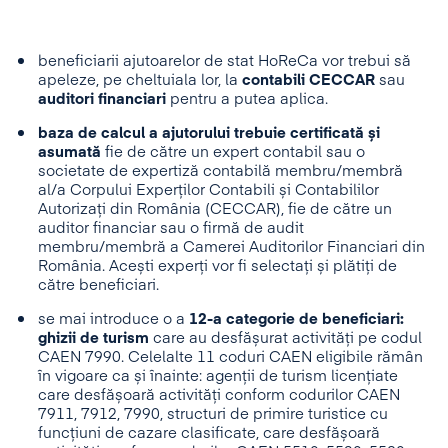
beneficiarii ajutoarelor de stat HoReCa vor trebui să
apeleze, pe cheltuiala lor, la
contabili CECCAR
sau
auditori financiari
pentru a putea aplica.
baza de calcul a ajutorului
trebuie certificată și
asumată
fie de către un expert contabil sau o
societate de expertiză contabilă membru/membră
al/a Corpului Experților Contabili și Contabililor
Autorizați din România (CECCAR), fie de către un
auditor financiar sau o firmă de audit
membru/membră a Camerei Auditorilor Financiari din
România. Acești experți vor fi selectați și plătiți de
către beneficiari.
se mai introduce o a
12-a categorie de beneficiari:
ghizii de turism
care au desfășurat activități pe codul
CAEN 7990. Celelalte 11 coduri CAEN eligibile rămân
în vigoare ca și înainte: agenții de turism licențiate
care desfășoară activități conform codurilor CAEN
7911, 7912, 7990, structuri de primire turistice cu
funcțiuni de cazare clasificate, care desfășoară