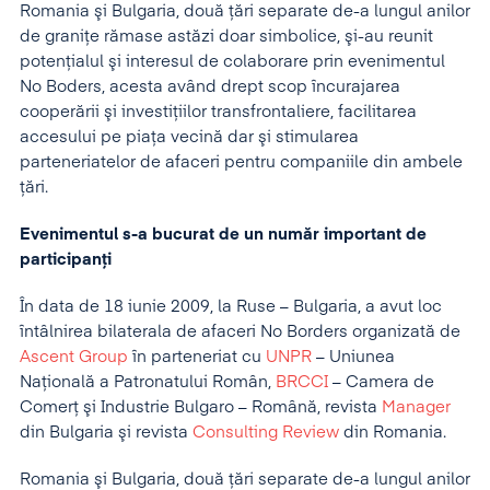
Romania şi Bulgaria, două ţări separate de-a lungul anilor
de graniţe rămase astăzi doar simbolice, şi-au reunit
potenţialul şi interesul de colaborare prin evenimentul
No Boders, acesta având drept scop încurajarea
cooperării şi investiţiilor transfrontaliere, facilitarea
accesului pe piaţa vecină dar şi stimularea
parteneriatelor de afaceri pentru companiile din ambele
ţări.
Evenimentul s-a bucurat de un număr important de
participanţi
În data de 18 iunie 2009, la Ruse – Bulgaria, a avut loc
întâlnirea bilaterala de afaceri No Borders organizată de
Ascent Group
în parteneriat cu
UNPR
– Uniunea
Naţională a Patronatului Român,
BRCCI
– Camera de
Comerţ şi Industrie Bulgaro – Română, revista
Manager
din Bulgaria şi revista
Consulting Review
din Romania.
Romania şi Bulgaria, două ţări separate de-a lungul anilor