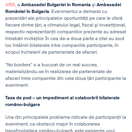
ARIS
, a
Ambasadei Bulgariei in Romania
şi
Ambasadei
României în Bulgaria
. Evenimentul a demarat cu
prezentări ale principalelor oportunităţi pe care le oferă
fiecare dintre ţări, a climatului legal, fiscal şi investiţional,
respectiv reprezentanţii companiilor prezente au adresat
întrebări invitaţilor. În cea de-a doua parte a zilei au avut
loc întâlniri bilaterale intre companiile participante, în
scopul încheierii de parteneriate de afaceri.
“No borders” s-a bucurat de un real succes,
materializându-se în realizarea de parteneriate de
afaceri între companiile din cele doua ţări participante la
eveniment.
Taxa de pod – un impediment al colaborării bilaterale
româno-bulgare
Una din principalele probleme ridicate de participanţii la
eveniment, ca obstacol major în colaborarea
transfrontaliera româno-bulgară, este existenţa unui