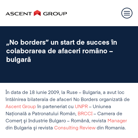
„No borders” un start de succes în
colaborarea de afaceri româno –
bulgară
În data de 18 iunie 2009, la Ruse – Bulgaria, a avut loc
întâlnirea bilaterala de afaceri No Borders organizată de
Ascent Group
în parteneriat cu
UNPR
– Uniunea
Naţională a Patronatului Român,
BRCCI
– Camera de
Comerţ şi Industrie Bulgaro – Română, revista
Manager
din Bulgaria şi revista
Consulting Review
din Romania.