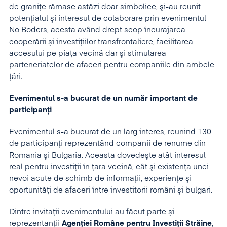
de graniţe rămase astăzi doar simbolice, şi-au reunit
potenţialul şi interesul de colaborare prin evenimentul
No Boders, acesta având drept scop încurajarea
cooperării şi investiţiilor transfrontaliere, facilitarea
accesului pe piaţa vecină dar şi stimularea
parteneriatelor de afaceri pentru companiile din ambele
ţări.
Evenimentul s-a bucurat de un număr important de
participanţi
Evenimentul s-a bucurat de un larg interes, reunind 130
de participanţi reprezentând companii de renume din
Romania şi Bulgaria. Aceasta dovedeşte atât interesul
real pentru investiţii în ţara vecină, cât şi existenţa unei
nevoi acute de schimb de informaţii, experienţe şi
oportunităţi de afaceri între investitorii români şi bulgari.
Dintre invitaţii evenimentului au făcut parte şi
reprezentanţii
Agenţiei Române pentru Investiţii Străine
,