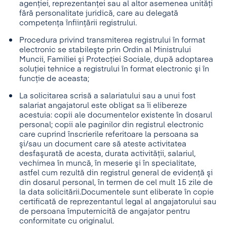
agenţiei, reprezentanţei sau al altor asemenea unităţi
fără personalitate juridică, care au delegată
competenţa înfiinţării registrului.
Procedura privind transmiterea registrului în format
electronic se stabileşte prin Ordin al Ministrului
Muncii, Familiei şi Protecţiei Sociale, după adoptarea
soluţiei tehnice a registrului în format electronic şi în
funcţie de aceasta;
La solicitarea scrisă a salariatului sau a unui fost
salariat angajatorul este obligat sa îi elibereze
acestuia: copii ale documentelor existente în dosarul
personal; copii ale paginilor din registrul electronic
care cuprind înscrierile referitoare la persoana sa
şi/sau un document care să ateste activitatea
desfaşurată de acesta, durata activităţii, salariul,
vechimea în muncă, în meserie şi în specialitate,
astfel cum rezultă din registrul general de evidenţă şi
din dosarul personal, în termen de cel mult 15 zile de
la data solicitării.Documentele sunt eliberate în copie
certificată de reprezentantul legal al angajatorului sau
de persoana împuternicită de angajator pentru
conformitate cu originalul.