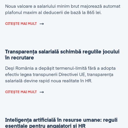
Noua valoare a salariului minim brut majorează automat
plafonul maxim al deducerii de bază la 865 lei.
CITEȘTE MAI MULT
Transparența salarială schimbă regulile jocului
în recrutare
Deși România a depășit termenul-limită fără a adopta
efectiv legea transpunerii Directivei UE, transparența
salarială devine rapid noua realitate în HR.
CITEȘTE MAI MULT
Inteligența artificială în resurse umane: reguli
esențiale pentru angajatori și HR