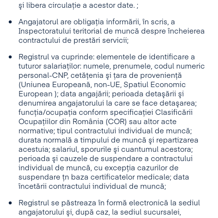
şi libera circulaţie a acestor date. ;
Angajatorul are obligaţia informării, în scris, a
Inspectoratului teritorial de muncă despre încheierea
contractului de prestări servicii;
Registrul va cuprinde: elementele de identificare a
tuturor salariaţilor: numele, prenumele, codul numeric
personal-CNP, cetăţenia şi ţara de provenienţă
(Uniunea Europeană, non-UE, Spatiul Economic
European ); data angajării; perioada detaşării şi
denumirea angajatorului la care se face detaşarea;
funcţia/ocupaţia conform specificaţiei Clasificării
Ocupaţiilor din România (COR) sau altor acte
normative; tipul contractului individual de muncă;
durata normală a timpului de muncă şi repartizarea
acestuia; salariul, sporurile şi cuantumul acestora;
perioada şi cauzele de suspendare a contractului
individual de muncă, cu excepţia cazurilor de
suspendare ţn baza certificatelor medicale; data
încetării contractului individual de muncă;
Registrul se păstreaza în formă electronică la sediul
angajatorului şi, după caz, la sediul sucursalei,