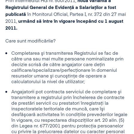
Prin intermediul HG nr. 500/2011,
noua variantă a
Registrului General de Evidenţă a Salariaţilor a fost
publicată
în Monitorul Oficial, Partea I, nr. 372 din 27 mai
2011,
urmând să intre în vigoare începând cu 1 august
2011.
Care sunt modificările?
Completarea şi transmiterea Registrului se fac de
către una sau mai multe persoane nominalizate prin
decizie scrisă de către angajator care deţin
calificare/specializare/perfecţionare în domeniul
resurselor umane şi cunoştinţe de operare a
calculatorului la nivel de utilizator;
Angajatorii pot contracta serviciul de completare şi
transmitere a registrului prin încheierea de contracte
de prestări servicii cu prestatori înregistraţi la
inspectoratele teritoriale de muncă, care îşi
desfăşoară activitatea în condiţiile prevederilor legale
în vigoare, cu respectarea dispoziţiilor art. 20 alin. (5)
din Legea nr. 677/2001 pentru protecţia persoanelor
cu privire la prelucrarea datelor cu caracter personal