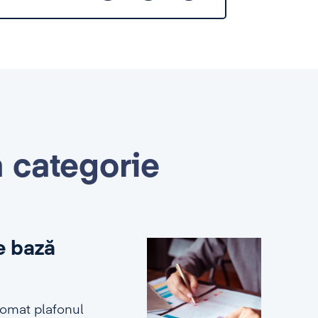
ă categorie
e bază
tomat plafonul