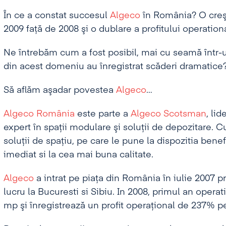
În ce a constat succesul
Algeco
în România? O creşt
2009 faţă de 2008 şi o dublare a profitului operationa
Ne întrebăm cum a fost posibil, mai cu seamă într-
din acest domeniu au înregistrat scăderi dramatice
Să aflăm aşadar povestea
Algeco
…
Algeco România
este parte a
Algeco Scotsman
, lid
expert în spaţii modulare şi soluţii de depozitare. C
soluţii de spaţiu, pe care le pune la dispozitia bene
imediat si la cea mai buna calitate.
Algeco
a intrat pe piaţa din România în iulie 2007 
lucru la Bucuresti si Sibiu. In 2008, primul an opera
mp şi înregistrează un profit operaţional de 237% p