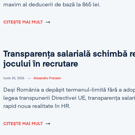
maxim al deducerii de bază la 865 lei.
CITEȘTE MAI MULT
Transparența salarială schimbă r
jocului în recrutare
Iunie 25, 2026
Alexandru Franzen
Deși România a depășit termenul-limită fără a adop
legea transpunerii Directivei UE, transparența salar
rapid noua realitate în HR.
CITEȘTE MAI MULT