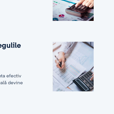
egulile
ta efectiv
ială devine