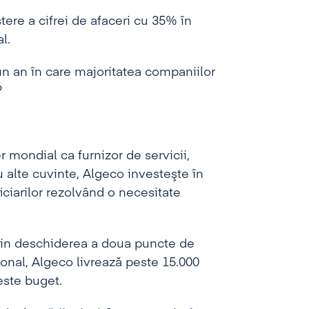
ere a cifrei de afaceri cu 35% în
l.
un an în care majoritatea companiilor
?
er mondial ca furnizor de servicii,
u alte cuvinte, Algeco investeşte în
ficiarilor rezolvând o necesitate
prin deschiderea a doua puncte de
tional, Algeco livrează peste 15.000
este buget.