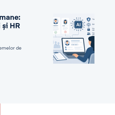
 umane:
i și HR
stemelor de