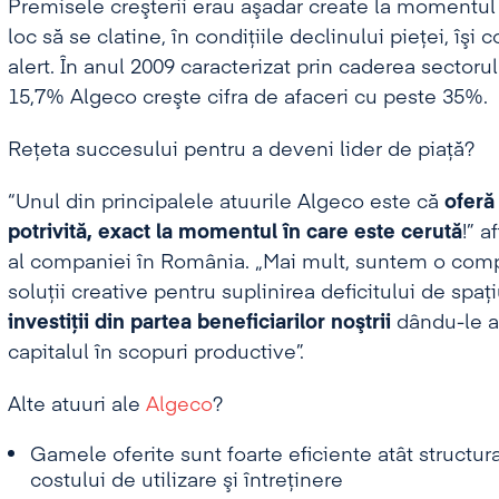
Premisele creşterii erau aşadar create la momentul d
loc să se clatine, în condiţiile declinului pieţei, îşi 
alert. În anul 2009 caracterizat prin caderea sectoru
15,7% Algeco creşte cifra de afaceri cu peste 35%.
Reţeta succesului pentru a deveni lider de piaţă?
“Unul din principalele atuurile Algeco este că
oferă 
potrivită, exact la momentul în care este cerută
!” 
al companiei în România. „Mai mult, suntem o compa
soluţii creative pentru suplinirea deficitului de spaţ
investiţii din partea beneficiarilor noştrii
dându-le ac
capitalul în scopuri productive”.
Alte atuuri ale
Algeco
?
Gamele oferite sunt foarte eficiente atât structura
costului de utilizare şi întreţinere