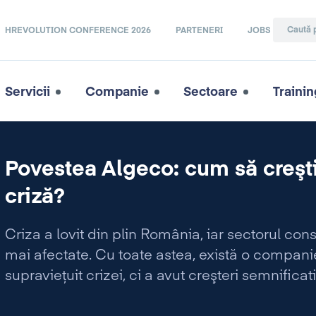
HREVOLUTION CONFERENCE 2026
PARTENERI
JOBS
Servicii
Companie
Sectoare
Trainin
Povestea Algeco: cum să creşt
criză?
Criza a lovit din plin România, iar sectorul cons
mai afectate. Cu toate astea, există o compan
supravieţuit crizei, ci a avut creşteri semnific