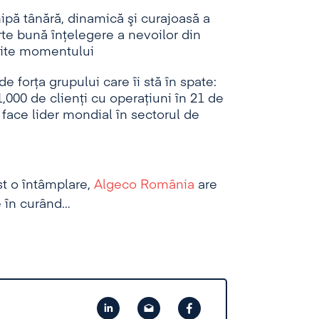
ă tânără, dinamică şi curajoasă a
arte bună înţelegere a nevoilor din
ivite momentului
 forţa grupului care îi stă în spate:
,000 de clienţi cu operaţiuni în 21 de
 face lider mondial în sectorul de
st o întâmplare,
Algeco România
are
e în curând…