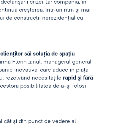
eclanşării crizei. Iar compania, în
continuă creşterea, într-un ritm şi mai
lui de construcţii nerezidenţial cu
clienţilor săi soluţia de spaţiu
afirmă Florin Ianul, managerul general
nie inovativă, care aduce în piaţă
iu, rezolvând necesităţile
rapid şi fără
estora posibilitatea de a–şi folosi
l cât şi din punct de vedere al