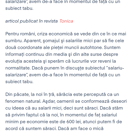
salarizare”, avem de-a face în momentul de faţă cu un
subiect tabu.
articol publicat în revista
Tonica
Pentru români, criza economică se vede din ce în ce mai
sumbru. Aparent, şomajul şi salariile mici par să fie cele
două coordonate ale pieţei muncii autohtone. Suntem
informaţi continuu din media şi din alte surse despre
evoluţia acesteia şi sperăm că lucrurile vor reveni la
normalitate. Dacă punem în discuşţe subiectul ”salariu-
salarizare”, avem de-a face în momentul de faţă cu un
subiect tabu.
Din păcate, la noi în ţră, sărăcia este percepută ca un
fenomen natural. Aşdar, oamenii se conformează deseori
cu ideea că au salarii mici, deci sunt săraci. Dacă stăm
să privim faptul că la noi, în momentul de faţ salariul
minim pe economie este de 600 lei, atunci putem fi de
acord că suntem săraci. Dacă am face o mică