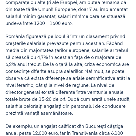
comparaţe cu alte ţri ale Europei, am putea remarca că
din toate ţările Uniunii Europene, doar 7 au implementat
salariul minim garantat, salarii minime care se situează
undeva între 1200 – 1600 euro.
România figurează pe locul 8 într-un clasament privind
creşterile salariale prevăzute pentru acest an. Făcând
media din majoritatea ţărilor europene, salariile ar trebui
să crească cu 4,7% în acest an faţă de o majorare de
6,2% anul trecut. De la o ţară la alta, criza economică are
consecinţe diferite asupra salariilor. Mai mult, se poate
observa că există diferenţe salariale semnificative atât la
nivel ierarhic, cât şi la nivel de regiune. La nivel de
director general există diferenţe între veniturile anuale
totale brute de 15-20 de ori. După cum arată unele studii,
salariile celorlalţi angajaţi din personalul de conducere
prezintă variaţii asemănătoare.
De exemplu, un angajat calificat din Bucureşti câştiga
anual peste 12.000 euro, iar în Transilvania circa 6.100