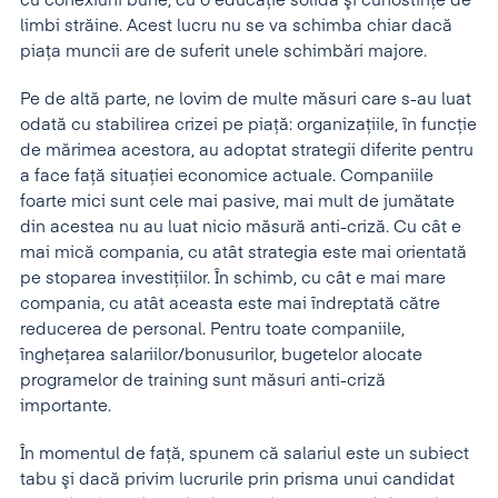
cu conexiuni bune, cu o educaţie solidă şi cunostinţe de
limbi străine. Acest lucru nu se va schimba chiar dacă
piaţa muncii are de suferit unele schimbări majore.
Pe de altă parte, ne lovim de multe măsuri care s-au luat
odată cu stabilirea crizei pe piaţă: organizaţiile, în funcţie
de mărimea acestora, au adoptat strategii diferite pentru
a face faţă situaţiei economice actuale. Companiile
foarte mici sunt cele mai pasive, mai mult de jumătate
din acestea nu au luat nicio măsură anti-criză. Cu cât e
mai mică compania, cu atât strategia este mai orientată
pe stoparea investiţiilor. În schimb, cu cât e mai mare
compania, cu atât aceasta este mai îndreptată către
reducerea de personal. Pentru toate companiile,
îngheţarea salariilor/bonusurilor, bugetelor alocate
programelor de training sunt măsuri anti-criză
importante.
În momentul de faţă, spunem că salariul este un subiect
tabu şi dacă privim lucrurile prin prisma unui candidat