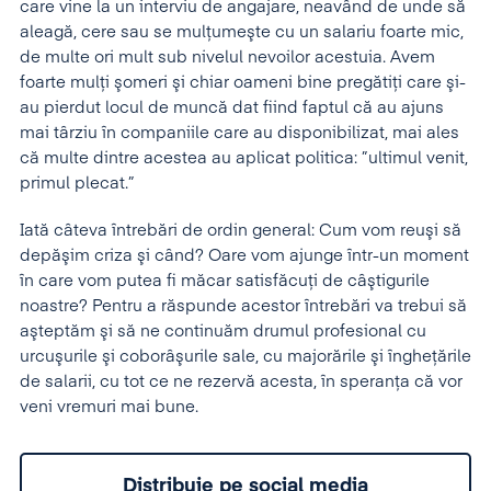
care vine la un interviu de angajare, neavând de unde să
aleagă, cere sau se mulţumeşte cu un salariu foarte mic,
de multe ori mult sub nivelul nevoilor acestuia. Avem
foarte mulţi şomeri şi chiar oameni bine pregătiţi care şi-
au pierdut locul de muncă dat fiind faptul că au ajuns
mai târziu în companiile care au disponibilizat, mai ales
că multe dintre acestea au aplicat politica: ”ultimul venit,
primul plecat.”
Iată câteva întrebări de ordin general: Cum vom reuşi să
depăşim criza şi când? Oare vom ajunge într-un moment
în care vom putea fi măcar satisfăcuţi de câştigurile
noastre? Pentru a răspunde acestor întrebări va trebui să
aşteptăm şi să ne continuăm drumul profesional cu
urcuşurile şi coborâşurile sale, cu majorările şi îngheţările
de salarii, cu tot ce ne rezervă acesta, în speranţa că vor
veni vremuri mai bune.
Distribuie pe social media