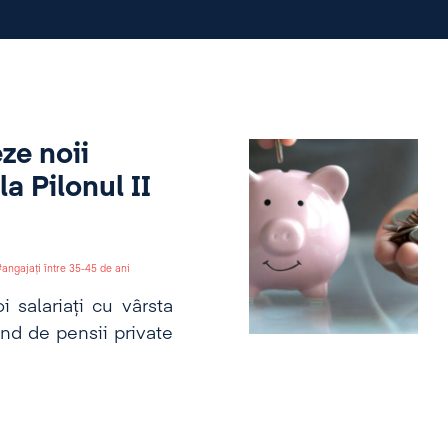
eze noii
la Pilonul II
angajați între 35-45 de ani
 salariați cu vârsta
ond de pensii private