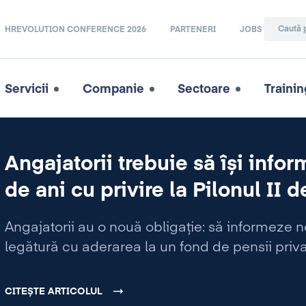
HREVOLUTION CONFERENCE 2026
PARTENERI
JOBS
Servicii
Companie
Sectoare
Trainin
Angajatorii trebuie să își infor
de ani cu privire la Pilonul II d
Angajatorii au o nouă obligație: să informeze no
legătură cu aderarea la un fond de pensii private
CITEȘTE ARTICOLUL