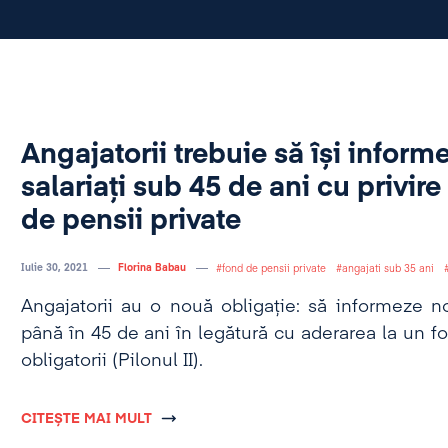
Angajatorii trebuie să își inform
salariați sub 45 de ani cu privire 
de pensii private
Iulie 30, 2021
Florina Babau
fond de pensii private
angajati sub 35 ani
Angajatorii au o nouă obligație: să informeze noi
până în 45 de ani în legătură cu aderarea la un f
obligatorii (Pilonul II).
CITEȘTE MAI MULT