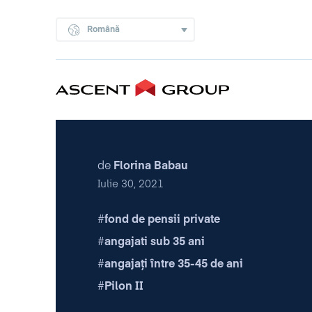
Română
de
Florina Babau
Iulie 30, 2021
fond de pensii private
angajati sub 35 ani
angajați între 35-45 de ani
Pilon II