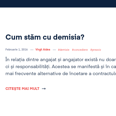
Cum stăm cu demisia?
Februarie 1, 2016
Virgil Aldea
demisie
concediere
preaviz
În relația dintre angajat și angajator există nu doar
ci și responsabilități. Acestea se manifestă și în c
mai frecvente alternative de încetare a contractu
respectiv demisia.
CITEȘTE MAI MULT