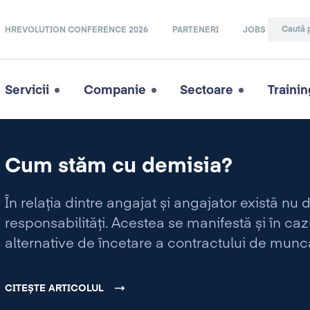
HREVOLUTION CONFERENCE 2026
PARTENERI
JOBS
Servicii
Companie
Sectoare
Trainin
Cum stăm cu demisia?
În relația dintre angajat și angajator există nu d
responsabilități. Acestea se manifestă și în ca
alternative de încetare a contractului de munc
CITEȘTE ARTICOLUL