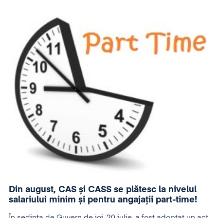
Din august, CAS și CASS se plătesc la nivelul
salariului minim și pentru angajații part-time!
În ședința de Guvern de joi, 20 iulie, a fost adoptat un act