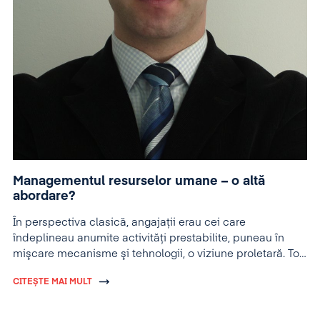
Managementul resurselor umane – o altă
abordare?
În perspectiva clasică, angajaţii erau cei care
îndeplineau anumite activităţi prestabilite, puneau în
mişcare mecanisme şi tehnologii, o viziune proletară. Tot
în această perioadă au apărut termeni şi concepte
CITEȘTE MAI MULT
precum „mână de lucru” sau forţă de muncă. Principala
sarcină a acestora era aceea de a duce la îndeplinire
cerinţele postului şi exigenţele şefilor. Astfel au apărut