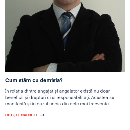
Cum stăm cu demisia?
În relația dintre angajat și angajator există nu doar
beneficii și drepturi ci și responsabilități. Acestea se
manifestă și în cazul uneia din cele mai frecvente
alternative de încetare a contractului de muncă,
CITEȘTE MAI MULT
respectiv demisia.