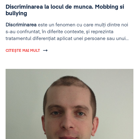
Discriminarea la locul de munca. Mobbing si
bullying
Discriminarea
este un fenomen cu care mulți dintre noi
s-au confruntat, în diferite contexte, și reprezinta
tratamentul diferențiat aplicat unei persoane sau unui
grup, în comparație cu altele aflate în situații similare.
CITEȘTE MAI MULT
Formele de discriminare cel mai adesea întâlnite sunt
cele legate de vârstă, sex, religie, rasă, precum și cele
aplicate persoanelor cu necesități speciale.