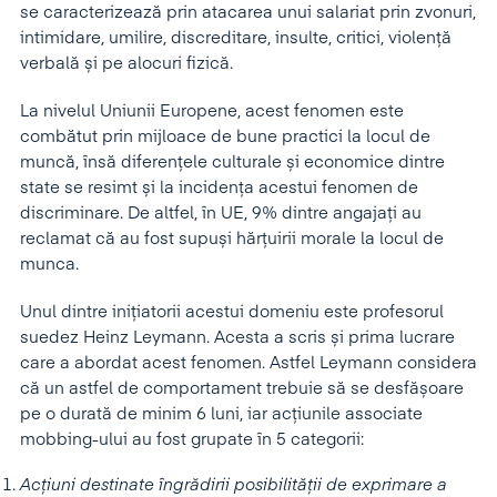
se caracterizează prin atacarea unui salariat prin zvonuri,
intimidare, umilire, discreditare, insulte, critici, violență
verbală și pe alocuri fizică.
La nivelul Uniunii Europene, acest fenomen este
combătut prin mijloace de bune practici la locul de
muncă, însă diferențele culturale și economice dintre
state se resimt și la incidența acestui fenomen de
discriminare. De altfel, în UE, 9% dintre angajați au
reclamat că au fost supuși hărțuirii morale la locul de
munca.
Unul dintre inițiatorii acestui domeniu este profesorul
suedez Heinz Leymann. Acesta a scris și prima lucrare
care a abordat acest fenomen. Astfel Leymann considera
că un astfel de comportament trebuie să se desfășoare
pe o durată de minim 6 luni, iar acțiunile associate
mobbing-ului au fost grupate în 5 categorii:
Acțiuni destinate îngrădirii posibilității de exprimare a