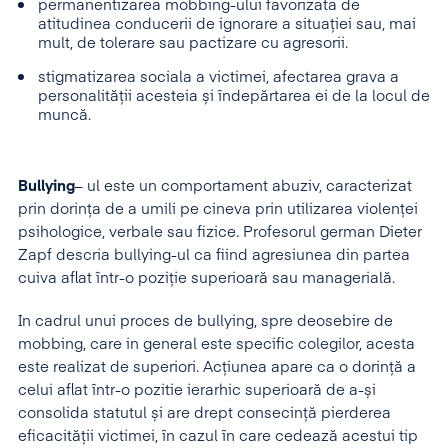
permanentizarea mobbing-ului favorizata de
atitudinea conducerii de ignorare a situației sau, mai
mult, de tolerare sau pactizare cu agresorii.
stigmatizarea sociala a victimei, afectarea grava a
personalității acesteia și îndepărtarea ei de la locul de
muncă.
Bullying
– ul este un comportament abuziv, caracterizat
prin dorința de a umili pe cineva prin utilizarea violenței
psihologice, verbale sau fizice. Profesorul german Dieter
Zapf descria bullying-ul ca fiind agresiunea din partea
cuiva aflat într-o poziție superioară sau managerială.
In cadrul unui proces de bullying, spre deosebire de
mobbing, care in general este specific colegilor, acesta
este realizat de superiori. Acțiunea apare ca o dorință a
celui aflat într-o pozitie ierarhic superioară de a-și
consolida statutul și are drept consecință pierderea
eficacității victimei, în cazul în care cedează acestui tip