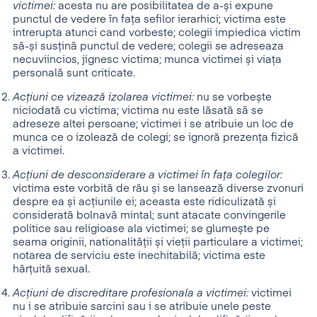
victimei:
acesta nu are posibilitatea de a-și expune
punctul de vedere în fața sefilor ierarhici; victima este
intrerupta atunci cand vorbeste; colegii impiedica victim
să-și susțină punctul de vedere; colegii se adreseaza
necuviincios, jignesc victima; munca victimei și viața
personală sunt criticate.
Acțiuni ce vizează izolarea victimei:
nu se vorbește
niciodată cu victima; victima nu este lăsată să se
adreseze altei persoane; victimei i se atribuie un loc de
munca ce o izolează de colegi; se ignoră prezența fizică
a victimei.
Acțiuni de desconsiderare a victimei în fața colegilor:
victima este vorbită de rău și se lansează diverse zvonuri
despre ea și acțiunile ei; aceasta este ridiculizată și
considerată bolnavă mintal; sunt atacate convingerile
politice sau religioase ala victimei; se glumește pe
seama originii, nationalității și vieții particulare a victimei;
notarea de serviciu este inechitabilă; victima este
hărțuită sexual.
Acțiuni de discreditare profesionala a victimei:
victimei
nu i se atribuie sarcini sau i se atribuie unele peste