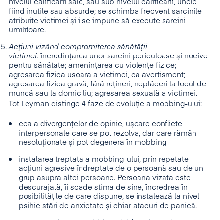
nivelul calificării sale, sau sub nivelul calificării, unele
fiind inutile sau absurde; se schimba frecvent sarcinile
atribuite victimei și i se impune să execute sarcini
umilitoare.
Acțiuni vizând compromiterea sănătății
victimei:
încredințarea unor sarcini periculoase și nocive
pentru sănătate; amenințarea cu violențe fizice;
agresarea fizica usoara a victimei, ca avertisment;
agresarea fizica gravă, fără rețineri; neplăceri la locul de
muncă sau la domiciliu; agresarea sexuală a victimei.
Tot Leyman distinge 4 faze de evoluție a mobbing-ului:
cea a divergențelor de opinie, ușoare conflicte
interpersonale care se pot rezolva, dar care rămân
nesoluționate și pot degenera în mobbing
instalarea treptata a mobbing-ului, prin repetate
acțiuni agresive îndreptate de o persoană sau de un
grup asupra altei persoane. Persoana vizata este
descurajată, îi scade stima de sine, încredrea în
posibilitățile de care dispune, se instalează la nivel
psihic stări de anxietate și chiar atacuri de panică.