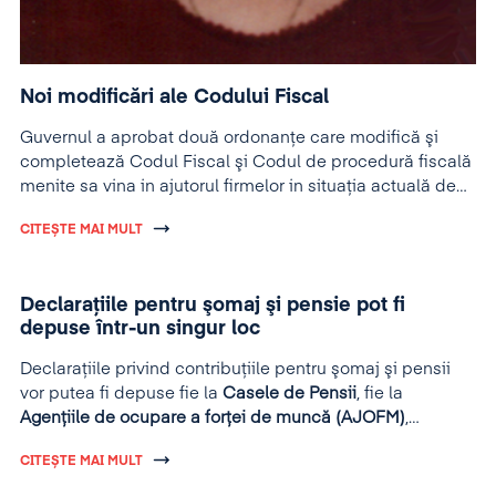
Noi modificări ale Codului Fiscal
Guvernul a aprobat două ordonanţe care modifică şi
completează Codul Fiscal şi Codul de procedură fiscală
menite sa vina in ajutorul firmelor in situaţia actuală de
criza.
CITEȘTE MAI MULT
Declaraţiile pentru şomaj şi pensie pot fi
depuse într-un singur loc
Declaraţiile privind contribuţiile pentru şomaj şi pensii
vor putea fi depuse fie la
Casele de Pensii
, fie la
Agenţiile
de ocupare
a forţei de muncă (AJOFM)
,
angajatorii fiind scutiţi astfel de a sta la două cozi, a
CITEȘTE MAI MULT
anunţat, vineri, 17.09.2010, directorul Casei de Pensii
Bucureşti, Cristiana Dumitrache.