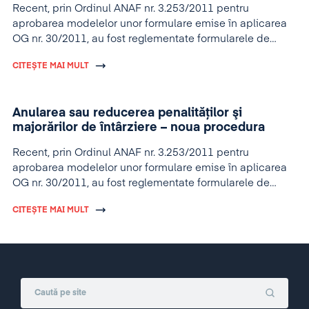
Recent, prin Ordinul ANAF nr. 3.253/2011 pentru
aprobarea modelelor unor formulare emise în aplicarea
OG nr. 30/2011, au fost reglementate formularele de
anulare a penalităților de întârziere pentru firmele care își
CITEȘTE MAI MULT
plătesc datoriile până la finalul anului.
Anularea sau reducerea penalităţilor şi
majorărilor de întârziere – noua procedura
Recent, prin Ordinul ANAF nr. 3.253/2011 pentru
aprobarea modelelor unor formulare emise în aplicarea
OG nr. 30/2011, au fost reglementate formularele de
anulare a penalităților de întârziere pentru firmele care își
CITEȘTE MAI MULT
plătesc datoriile până la finalul anului.