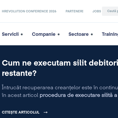
HREVOLUTION CONFERENCE 2026
PARTENERI
JOBS
Servicii
Companie
Sectoare
Trainin
Cum ne executam silit debitorii
restante?
Întrucât recuperarea creanţelor este în continua
în acest articol
procedura de executare silită a 
CITEȘTE ARTICOLUL