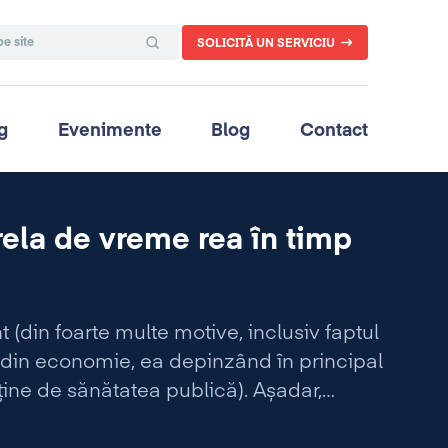
SOLICITĂ UN SERVICIU
g
Evenimente
Blog
Contact
rela de vreme rea în timp
(din foarte multe motive, inclusiv faptul
or din economie, ea depinzând în principal
ține de sănătatea publică). Așadar,
n prezent să planifice pentru viitor,