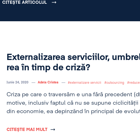
deoarece evoluția piețelor în acest an (și proba
CITEȘTE ARTICOLUL
imprevizibilă.
Externalizarea serviciilor, umbr
rea în timp de criză?
Iunie 24, 2020
Adela Cristea
externalizare servicii
outsourcing
reducer
Criza pe care o traversăm e una fără precedent (d
motive, inclusiv faptul că nu se supune ciclicității
din economie, ea depinzând în principal de evoluț
extern economiei, care ține de sănătatea publică).
majoritatea companiilor e foarte dificil în prezent 
CITEȘTE MAI MULT
viitor, deoarece evoluția piețelor în acest an (și pr