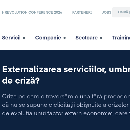
HREVOLUTION CONFERENCE 2026
PARTENERI
JOBS
Servicii
Companie
Sectoare
Trainin
Externalizarea serviciilor, umb
de criză?
Criza pe care o traversăm e una fără precedent 
că nu se supune ciclicității obișnuite a crizel
de evoluția unui factor extern economiei, care 
pentru majoritatea companiilor e foarte dificil î