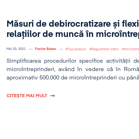
Măsuri de debirocratizare și flexi
relațiilor de muncă în microîntre
Mai 20, 2021
Florina Babau
Fișa postului
Regulament intern
microintre
Simplificarea procedurilor specifice activității
microîntreprinderi, având în vedere că în Româ
aproximativ 500.000 de microîntreprinderi cu până l
CITEȘTE MAI MULT