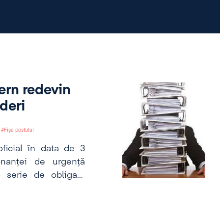
tern redevin
deri
Fișa postului
ficial în data de 3
onanței de urgență
 serie de obligații