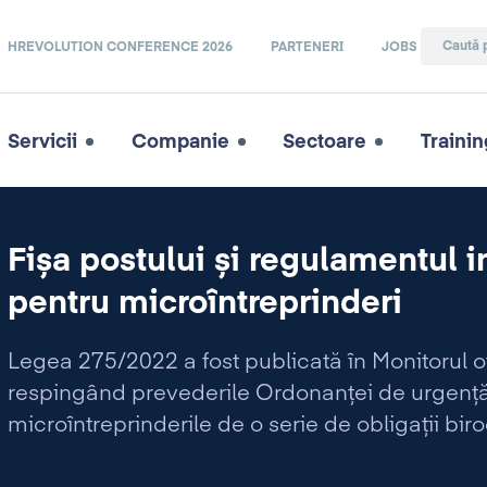
HREVOLUTION CONFERENCE 2026
PARTENERI
JOBS
Servicii
Companie
Sectoare
Trainin
Fișa postului și regulamentul i
pentru microîntreprinderi
Legea 275/2022 a fost publicată în Monitorul o
respingând prevederile Ordonanței de urgenț
microîntreprinderile de o serie de obligații biro