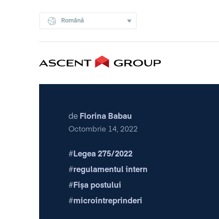
Română
de
Florina Babau
Octombrie 14, 2022
Legea 275/2022
regulamentul intern
Fișa postului
microintreprinderi