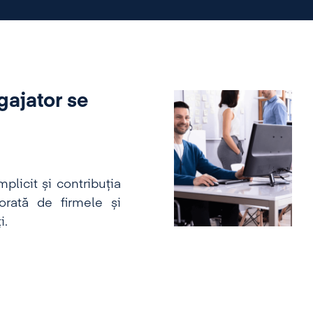
gajator se
plicit și contribuția
rată de firmele și
i.