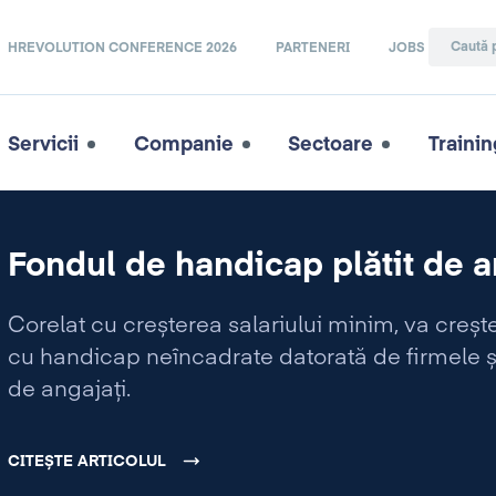
HREVOLUTION CONFERENCE 2026
PARTENERI
JOBS
Servicii
Companie
Sectoare
Trainin
Fondul de handicap plătit de 
Corelat cu creșterea salariului minim, va crește
cu handicap neîncadrate datorată de firmele și 
de angajați.
CITEȘTE ARTICOLUL