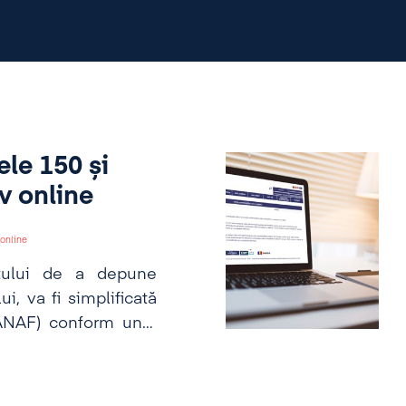
le 150 și
v online
online
tului de a depune
ui, va fi simplificată
(ANAF) conform unui