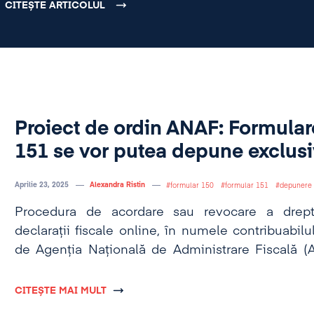
CITEȘTE ARTICOLUL
Proiect de ordin ANAF: Formulare
151 se vor putea depune exclusi
Aprilie 23, 2025
Alexandra Ristin
formular 150
formular 151
depunere 
Procedura de acordare sau revocare a drep
declarații fiscale online, în numele contribuabilul
de Agenția Națională de Administrare Fiscală 
proiect de ordin.
CITEȘTE MAI MULT