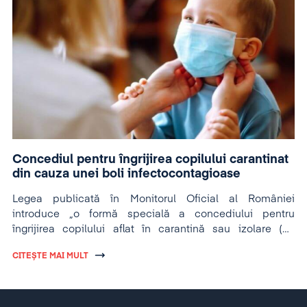
Concediul pentru îngrijirea copilului carantinat
din cauza unei boli infectocontagioase
Legea publicată în Monitorul Oficial al României
introduce „o formă specială a concediului pentru
îngrijirea copilului aflat în carantină sau izolare (…),
acordată părinților pentru care nu s-a dispus măsura
CITEȘTE MAI MULT
izolării sau carantinei.”