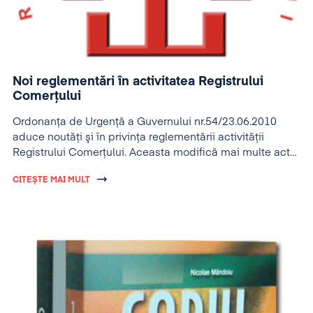
Noi reglementări în activitatea Registrului
Comerţului
Ordonanţa de Urgenţă a Guvernului nr.54/23.06.2010
aduce noutăţi şi în privinţa reglementării activităţii
Registrului Comerţului. Aceasta modifică mai multe acte
normative, printre care şi Legea nr. 31/1990 privind
CITEȘTE MAI MULT
societăţile comerciale, republicată în Monitorul Oficial al
României, Partea I, nr. 1.066 din 17 noiembrie 2004, cu
modificările şi completările ulterioare, care se modifică
şi se completează după cum urmează: