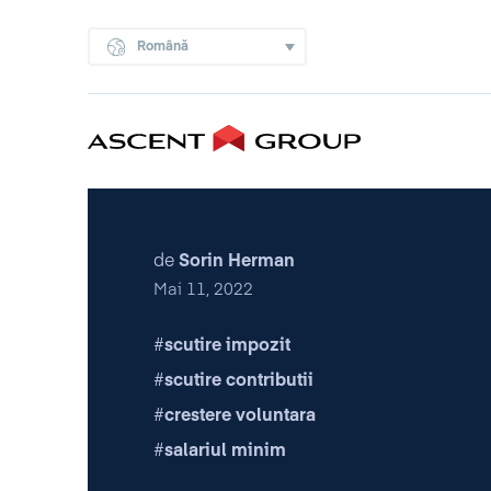
Română
de
Sorin Herman
Mai 11, 2022
scutire impozit
scutire contributii
crestere voluntara
salariul minim