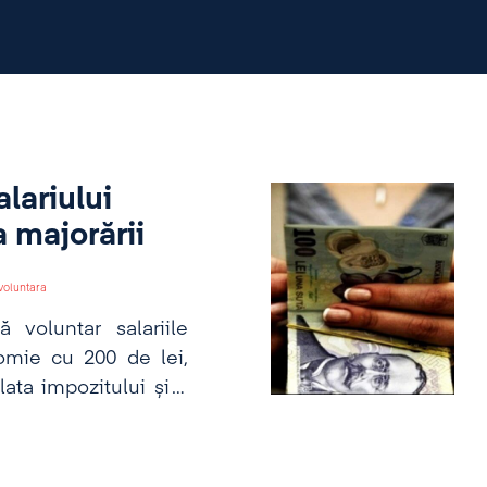
alariului
 majorării
voluntara
 voluntar salariile
nomie cu 200 de lei,
ata impozitului și a