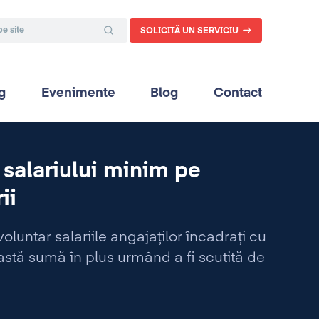
SOLICITĂ UN SERVICIU
g
Evenimente
Blog
Contact
 salariului minim pe
ii
luntar salariile angajaților încadrați cu
stă sumă în plus urmând a fi scutită de