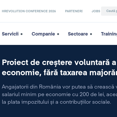
HREVOLUTION CONFERENCE 2026
PARTENERI
JOBS
Servicii
Companie
Sectoare
Trainin
Proiect de creștere voluntară a
economie, fără taxarea majorăr
Angajatorii din România vor putea să crească vo
salariul minim pe economie cu 200 de lei, acea
la plata impozitului și a contribuțiilor sociale.