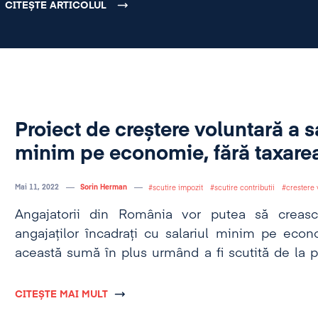
CITEȘTE ARTICOLUL
Proiect de creștere voluntară a s
minim pe economie, fără taxarea
Mai 11, 2022
Sorin Herman
scutire impozit
scutire contributii
crestere 
Angajatorii din România vor putea să crească
angajaților încadrați cu salariul minim pe eco
această sumă în plus urmând a fi scutită de la pl
contribuțiilor sociale.
CITEȘTE MAI MULT