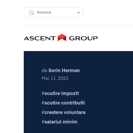
Română
de
Sorin Herman
Mai 11, 2022
scutire impozit
scutire contributii
crestere voluntara
salariul minim