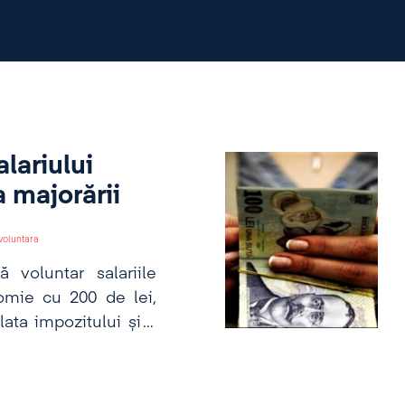
alariului
 majorării
voluntara
 voluntar salariile
nomie cu 200 de lei,
ata impozitului și a