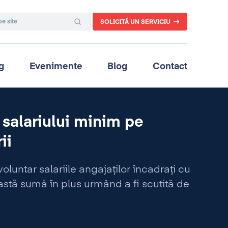
SOLICITĂ UN SERVICIU
g
Evenimente
Blog
Contact
 salariului minim pe
ii
luntar salariile angajaților încadrați cu
stă sumă în plus urmând a fi scutită de