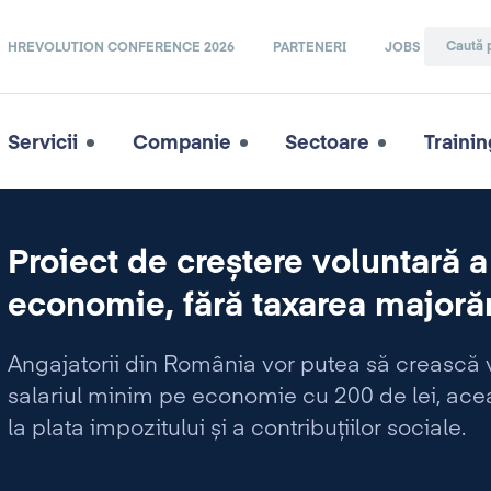
HREVOLUTION CONFERENCE 2026
PARTENERI
JOBS
Servicii
Companie
Sectoare
Trainin
Proiect de creștere voluntară a
economie, fără taxarea majorăr
Angajatorii din România vor putea să crească vo
salariul minim pe economie cu 200 de lei, acea
la plata impozitului și a contribuțiilor sociale.