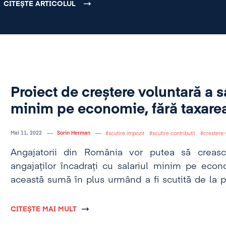
CITEȘTE ARTICOLUL
Proiect de creștere voluntară a s
minim pe economie, fără taxarea
Mai 11, 2022
Sorin Herman
scutire impozit
scutire contributii
crestere 
Angajatorii din România vor putea să crească
angajaților încadrați cu salariul minim pe eco
această sumă în plus urmând a fi scutită de la pl
contribuțiilor sociale.
CITEȘTE MAI MULT