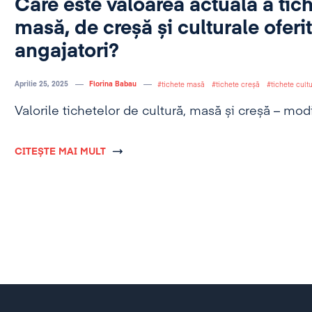
Care este valoarea actuală a tic
masă, de creșă și culturale oferi
angajatori?
Aprilie 25, 2025
Florina Babau
tichete masă
tichete creșă
tichete cult
Valorile tichetelor de cultură, masă și creșă – modif
CITEȘTE MAI MULT