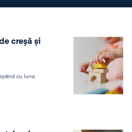
de creșă și
ncepând cu luna