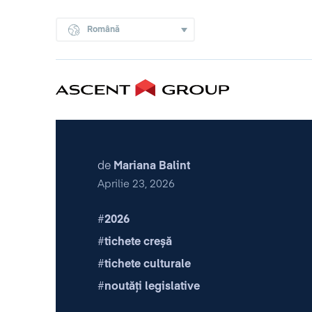
Română
de
Mariana Balint
Aprilie 23, 2026
2026
tichete creșă
tichete culturale
noutăți legislative