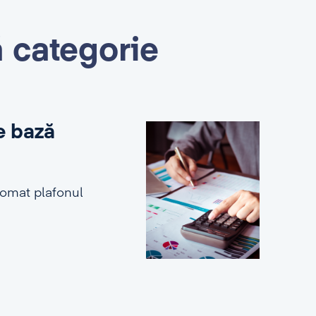
ă categorie
e bază
tomat plafonul