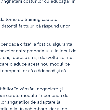
 „îngheţării costurilor cu educaţia” în
ada teme de training căutate,
, datorită faptului că răspund unor
erioada crizei, a fost cu siguranţa
bazelor antreprenoriatului la locul de
e îşi doresc să îşi dezvolte spiritul
pe care o aduce acest nou modul pe
 companiilor să clădească şi să
tăţilor în vânzări, negociere şi
 mai cerute module în perioada de
lor angajaţilor de adaptare la
ediu aflat în schimbare, dar şi de