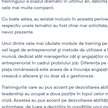
trainingului a scăzut dramatic în ultimul an, datorita
cele mai multe companii.
Cu toate astea, au existat inclusiv în aceasta perio
respectiv unele tematici au fost chiar mai solicitate
nevoi prezente.
Unul dintre cele mai căutate module de training pe p
cel legat de antreprenoriat şi metode de utilizare a 
muncă, dedicat atât managerilor cât şi angajaţilor car
antreprenorial în cadrul probriului job. Diferenţa 
piaţa românească este aceea de a încuraja angajaţii
crească o afacere şi nu doar să o gestioneze.
Trainingurile care au pus accent pe dezvoltarea abili
leadership au ocupat a doua poziţie în topul celor
criză. Acestea au pus accent pe dezvoltarea abilităţi
schimbare, de luare a deciziilor în condiţiile unui m