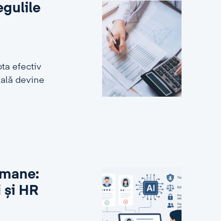
egulile
ta efectiv
ială devine
 umane:
i și HR