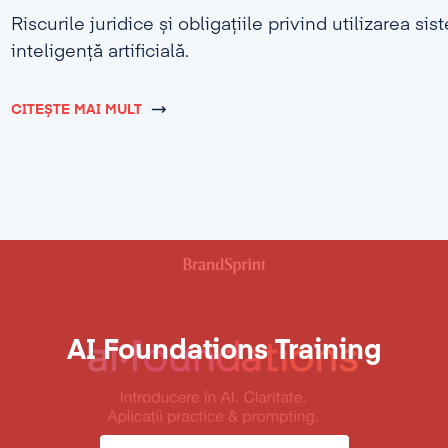
Riscurile juridice și obligațiile privind utilizarea si
inteligență artificială.
CITEȘTE MAI MULT
AI Foundations Training