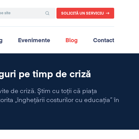
SOLICITĂ UN SERVICIU
g
Evenimente
Blog
Contact
guri pe timp de criză
ite de criză. Ştim cu toţii că piaţa
orita „îngheţării costurilor cu educaţia” în