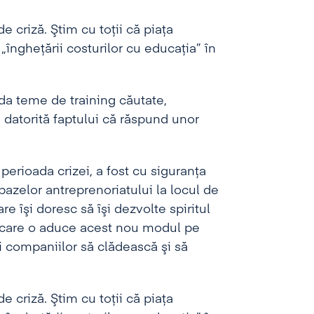
e criză. Ştim cu toţii că piaţa
 „îngheţării costurilor cu educaţia” în
ada teme de training căutate,
, datorită faptului că răspund unor
erioada crizei, a fost cu siguranţa
bazelor antreprenoriatului la locul de
e îşi doresc să îşi dezvolte spiritul
pe care o aduce acest nou modul pe
 companiilor să clădească şi să
e criză. Ştim cu toţii că piaţa