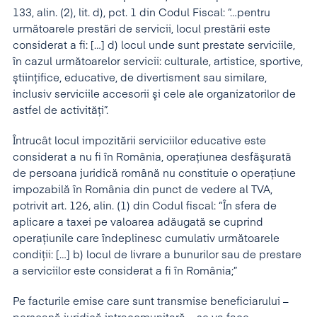
133, alin. (2), lit. d), pct. 1 din Codul Fiscal: “…pentru
următoarele prestări de servicii, locul prestării este
considerat a fi: […] d) locul unde sunt prestate serviciile,
în cazul următoarelor servicii: culturale, artistice, sportive,
ştiinţifice, educative, de divertisment sau similare,
inclusiv serviciile accesorii şi cele ale organizatorilor de
astfel de activităţi”.
Întrucât locul impozitării serviciilor educative este
considerat a nu fi în România, operaţiunea desfăşurată
de persoana juridică română nu constituie o operaţiune
impozabilă în România din punct de vedere al TVA,
potrivit art. 126, alin. (1) din Codul fiscal: “În sfera de
aplicare a taxei pe valoarea adăugată se cuprind
operaţiunile care îndeplinesc cumulativ următoarele
condiţii: […] b) locul de livrare a bunurilor sau de prestare
a serviciilor este considerat a fi în România;”
Pe facturile emise care sunt transmise beneficiarului –