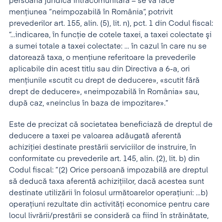
persoană juridică intracomunitară – se va face
menţiunea “neimpozabilă în România“, potrivit
prevederilor art. 155, alin. (5), lit. n), pct. 1 din Codul fiscal:
“…indicarea, în funcţie de cotele taxei, a taxei colectate şi
a sumei totale a taxei colectate: … în cazul în care nu se
datorează taxa, o menţiune referitoare la prevederile
aplicabile din acest titlu sau din Directiva a 6-a, ori
menţiunile «scutit cu drept de deducere», «scutit fără
drept de deducere», «neimpozabilă în România» sau,
după caz, «neinclus în baza de impozitare».”
Este de precizat că societatea beneficiază de dreptul de
deducere a taxei pe valoarea adăugată aferentă
achiziţiei destinate prestării serviciilor de instruire, în
conformitate cu prevederile art. 145, alin. (2), lit. b) din
Codul fiscal: ”(2) Orice persoană impozabilă are dreptul
să deducă taxa aferentă achiziţiilor, dacă acestea sunt
destinate utilizării în folosul următoarelor operaţiuni: …b)
operaţiuni rezultate din activităţi economice pentru care
locul livrării/prestării se consideră ca fiind în străinătate,