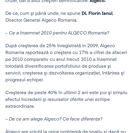
crizei, dar a avut creşteri semnificative:
Algeco.
De ce, cum şi până unde, ne spune
Dl. Florin Ianul
,
Director General Algeco Romania.
–
Ce a însemnat 2010 pentru ALGECO Romania?
După creşterea de 25% înregistrată in 2009, Algeco
Romania raportează o creştere cu 17% a cifrei de afaceri
pe 2010 comparativ cu anul trecut. 2010 a însemnat
totodată diversificarea portofoliului de produse şi
servicii, creşterea şi dezvoltarea organizaţiei, întărirea şi
progresul echipei.
Creşterea de peste 40% în ultimii 2 ani este pur şi simplu
efectul încrederii şi resurselor oferite unei echipe
extraordinare.
–
De ce am alege Algeco? Ce face diferenţa?
Algeco are soluţii la orice problemă de spaţiu si dacă nu