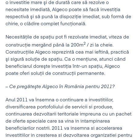
o investitie mare şi de durată care să rezolve o
necesitate imediată, Algeco poate să facă investiţia
respectivă şi să pună la dispoziţie imediat, sub formă de
chirie, o clădire complet funcţională.
Necesităţile de spaţiu pot fi rezolvate imediat, viteza de
2
construcţie mergând până la 200m
/ zi la cheie.
Construcţiile Algeco reprezintă cea mai ieftină, practică
şi sigură soluţie de spaţiu. Ca o menţiune, atunci când
beneficiarul doreşte investiţia într-un spaţiu, Algeco
poate oferi soluţii de construcţii permanente.
–
Ce pregăteşte Algeco în România pentru 2011?
Anul 2011 va însemna o continuare a investitiilor,
diversificarea portofoliului de servicii si produse,
continuarea dezvoltarii teritoriale impreuna cu un pachet
de oferte speciale care sa vina in intampinarea
beneficiarilor nostrii. 2011 va insemna si accelerarea
investitiilor in cresterea si dezvoltarea organizatiei pentru