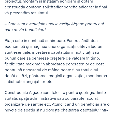
proiectul, montăm şi instalăm echipăm şi dotăm
construcţia conform solicitărilor beneficiarilor, iar în final
vă prezentăm rezultatul.
– Care sunt avantajele unei investiţii Algeco pentru cei
care devin beneficiari?
Piaţa este în continuă schimbare. Pentru sănătatea
economică şi imaginea unei organizaţii câteva lucruri
sunt esenţiale: investirea capitalului în activităţi sau
bunuri care să genereze creştere de valoare în timp,
flexibilitate maximă în abordarea generatorilor de cost,
pentru că necesarul de mâine poate fi cu totul altul
decât astăzi, păstrarea imaginii organizaţiei, mentinerea
satisfactiei angajatilor, etc.
Construcţiile Algeco sunt folosite pentru şcoli, gradiniţe,
spitale, spaţii administrative sau cu caracter social,
organizare de santier etc. Atunci când un beneficiar are o
nevoie de spaţiu şi nu doreşte cheltuirea capitalului într-