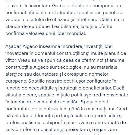
le avem, le inventam. Gamele oferite de companie au
confirmat eficienţă atât structurală cât şi din punct de
vedere al costului de utilizare şi întreţinere. Calitatea la
standarde europene, flexibilitatea, soluţiile oferite
confirmă valoarea unui lider mondial.
Aşadar, Algeco înseamnă încredere, investiţii, idei
inovatoare în domeniul construcţiilor şi multe planuri de
viitor. Vreau să vă spun că ceea ce oferim noi şi anume
construcţiile Algeco sunt ecologice, nu au materiale
alergice sau dăunătoare şi corespund normelor
europene. Spaţiile noastre
pot fi uşor configurate în
funcţie de necesităţile şi strategiile beneficiarilor. Dacă
situaţia o cere, spaţiile iniţiale pot fi uşor redimensionate
în funcţie de eventualele solicitări. Spaţiile pot fi
contractate de la câteva luni până la mai mulţi ani. Cred
că asta face diferenţa pe lângă calitatea produsului şi
profesionalismul echipei. În plus, avem o arie variată de
servicii, oferim consultanţă, proiectăm şi organizăm