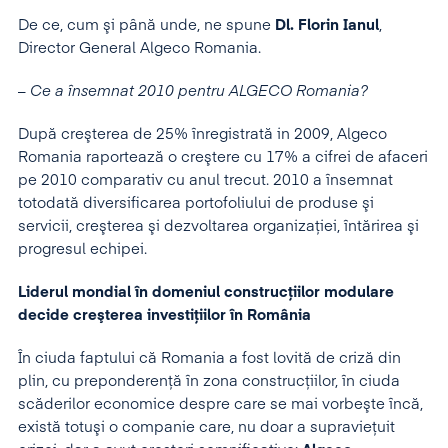
De ce, cum şi până unde, ne spune
Dl. Florin Ianul
,
Director General Algeco Romania.
–
Ce a însemnat 2010 pentru ALGECO Romania?
După creşterea de 25% înregistrată in 2009, Algeco
Romania raportează o creştere cu 17% a cifrei de afaceri
pe 2010 comparativ cu anul trecut. 2010 a însemnat
totodată diversificarea portofoliului de produse şi
servicii, creşterea şi dezvoltarea organizaţiei, întărirea şi
progresul echipei.
Liderul mondial în domeniul construcţiilor modulare
decide creşterea investiţiilor în România
În ciuda faptului că Romania a fost lovită de criză din
plin, cu preponderenţă în zona construcţiilor, în ciuda
scăderilor economice despre care se mai vorbeşte încă,
există totuşi o companie care, nu doar a supravieţuit