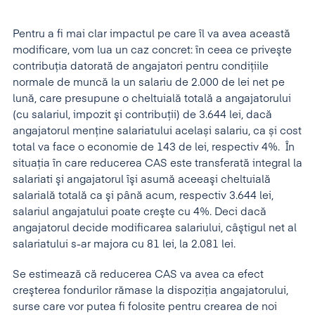
Pentru a fi mai clar impactul pe care îl va avea această
modificare, vom lua un caz concret: în ceea ce priveşte
contribuţia datorată de angajatori pentru condiţiile
normale de muncă la un salariu de 2.000 de lei net pe
lună, care presupune o cheltuială totală a angajatorului
(cu salariul, impozit şi contribuţii) de 3.644 lei, dacă
angajatorul menține salariatului același salariu, ca și cost
total va face o economie de 143 de lei, respectiv 4%. În
situaţia în care reducerea CAS este transferată integral la
salariati şi angajatorul îşi asumă aceeaşi cheltuială
salarială totală ca şi până acum, respectiv 3.644 lei,
salariul angajatului poate creşte cu 4%. Deci dacă
angajatorul decide modificarea salariului, câştigul net al
salariatului s-ar majora cu 81 lei, la 2.081 lei.
Se estimează că reducerea CAS va avea ca efect
creşterea fondurilor rămase la dispoziţia angajatorului,
surse care vor putea fi folosite pentru crearea de noi