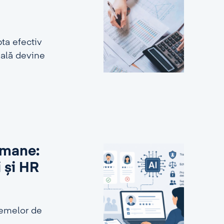
ta efectiv
ială devine
 umane:
i și HR
stemelor de