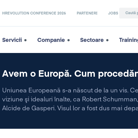
HREVOLUTION CONFERENCE 2026
PARTENERI
JOBS
Servicii
Companie
Sectoare
Trainin
Avem o Europă. Cum procedă
Uniunea Europeană s-a născut de la un vis. Ce
viziune şi idealuri înalte, ca Robert Schumm
Alcide de Gasperi. Visul lor a fost dus mai depa
Francois Mitterrand, Helmut Kohl sau Jacques 