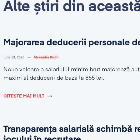
Alte știri din aceast
Majorarea deducerii personale d
Iulie 13, 2026
Alexandra Ristin
Noua valoare a salariului minim brut majorează au
maxim al deducerii de bază la 865 lei.
CITEȘTE MAI MULT
Transparența salarială schimbă r
jocului în recrutare