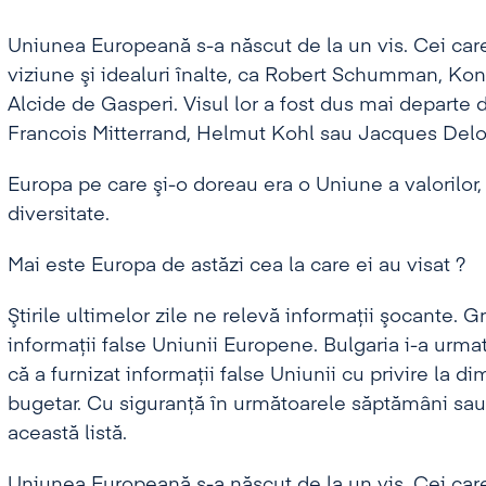
Uniunea Europeană s-a născut de la un vis. Cei car
viziune şi idealuri înalte, ca Robert Schumman, K
Alcide de Gasperi. Visul lor a fost dus mai departe d
Francois Mitterrand, Helmut Kohl sau Jacques Delo
Europa pe care şi-o doreau era o Uniune a valorilor, 
diversitate.
Mai este Europa de astăzi cea la care ei au visat ?
Ştirile ultimelor zile ne relevă informaţii şocante. G
informaţii false Uniunii Europene. Bulgaria i-a urmat
că a furnizat informaţii false Uniunii cu privire la d
bugetar. Cu siguranţă în următoarele săptămâni sau 
această listă.
Uniunea Europeană s-a născut de la un vis. Cei car