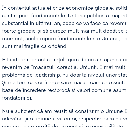
În contextul actualei crize economice globale, solidar
sunt repere fundamentale. Datoria publică a majorit
substanţial în ultimul an, ceea ce va face ca reveni
foarte greoaie şi să dureze mult mai mult decât se es
moment, acele repere fundamentale ale Uniunii, 
sunt mai fragile ca oricând.
E foarte important să înţelegem de ce s-a ajuns aic
revenim pe “macazul” corect al Uniunii. E mai mult
problemă de leadership, nu doar la nivelul unor stat
Şi mă tem că vor fi necesare măsuri care să o scutu
baze de încredere reciprocă şi valori comune asumat
fondatorii ei.
Nu e suficient că am reuşit să construim o Uniune 
adevărat şi o uniune a valorilor, respectiv daca nu
comun de pe poziţii de respect şi responsabilitate, a