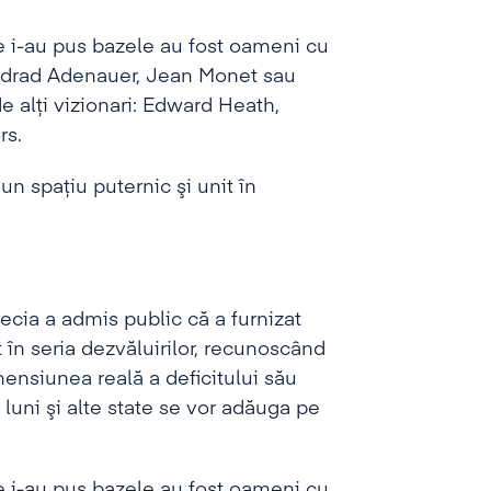
e i-au pus bazele au fost oameni cu
ondrad Adenauer, Jean Monet sau
e alţi vizionari: Edward Heath,
rs.
un spaţiu puternic şi unit în
recia a admis public că a furnizat
 în seria dezvăluirilor, recunoscând
imensiunea reală a deficitului său
luni şi alte state se vor adăuga pe
e i-au pus bazele au fost oameni cu