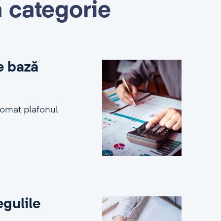
ă categorie
e bază
tomat plafonul
egulile