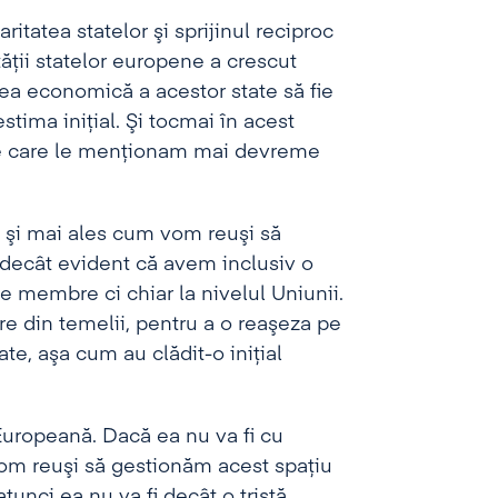
itatea statelor şi sprijinul reciproc
ăţii statelor europene a crescut
rea economică a acestor state să fie
tima iniţial. Şi tocmai în acest
pe care le menţionam mai devreme
i şi mai ales cum vom reuşi să
 decât evident că avem inclusiv o
e membre ci chiar la nivelul Uniunii.
re din temelii, pentru a o reaşeza pe
e, aşa cum au clădit-o iniţial
Europeană. Dacă ea nu va fi cu
 vom reuşi să gestionăm acest spaţiu
tunci ea nu va fi decât o tristă