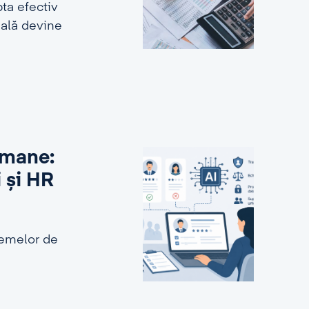
ta efectiv
ială devine
 umane:
i și HR
stemelor de