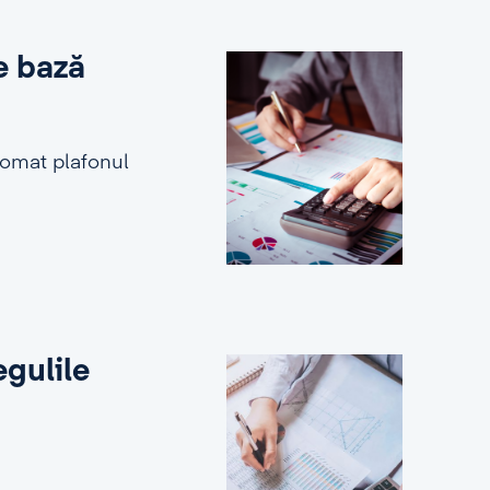
e bază
tomat plafonul
egulile