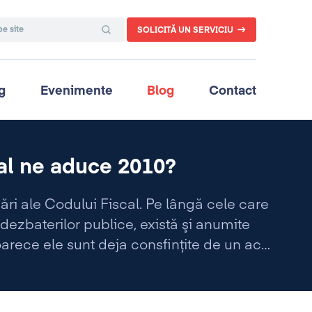
SOLICITĂ UN SERVICIU
g
Evenimente
Blog
Contact
cal ne aduce 2010?
ări ale Codului Fiscal. Pe lângă cele care
l dezbaterilor publice, există şi anumite
oarece ele sunt deja consfinţite de un act
publicata in MO nr. 689 din 13.10.2009.