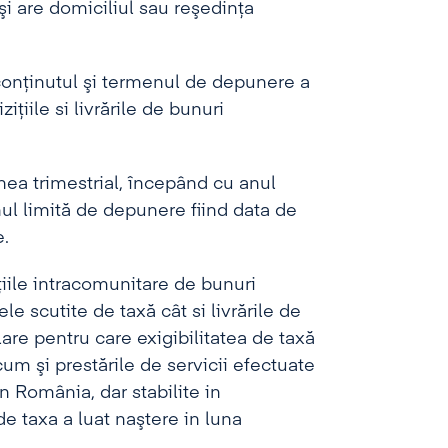
i are domiciliul sau reşedinţa
conţinutul şi termenul de depunere a
iţiile si livrările de bunuri
ea trimestrial, începând cu anul
ul limită de depunere fiind data de
e.
ţiile intracomunitare de bunuri
ele scutite de taxă cât si livrările de
are pentru care exigibilitatea de taxă
cum şi prestările de servicii efectuate
n România, dar stabilite in
e taxa a luat naştere in luna