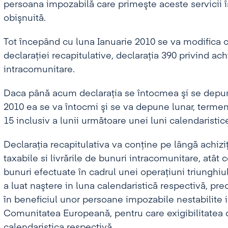
persoana impozabilă care primeşte aceste servicii îş
obişnuită.
Tot începând cu luna Ianuarie 2010 se va modifica 
declaraţiei recapitulative, declaraţia 390 privind achiz
intracomunitare.
Daca până acum declaraţia se întocmea şi se depun
2010 ea se va întocmi şi se va depune lunar, termen
15 inclusiv a lunii următoare unei luni calendaristic
Declaraţia recapitulativa va conţine pe lângă achizi
taxabile si livrările de bunuri intracomunitare, atât c
bunuri efectuate în cadrul unei operaţiuni triunghiul
a luat naştere in luna calendaristică respectivă, pre
în beneficiul unor persoane impozabile nestabilite i
Comunitatea Europeană, pentru care exigibilitatea d
calendaristica respectivă.