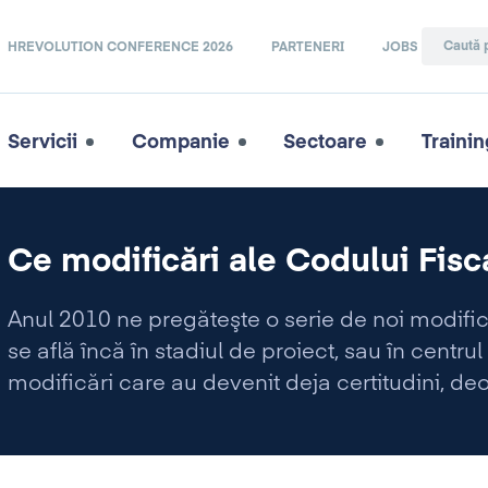
HREVOLUTION CONFERENCE 2026
PARTENERI
JOBS
Servicii
Companie
Sectoare
Trainin
Ce modificări ale Codului Fis
Anul 2010 ne pregăteşte o serie de noi modific
se află încă în stadiul de proiect, sau în centru
modificări care au devenit deja certitudini, de
normativ, ordonanţa 109 din 7 Octombrie 2009 