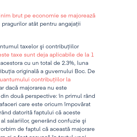
minim brut pe economie se majorează
pragurilor atât pentru angajaţii
tumul taxelor şi contribuţiilor
este taxe sunt deja aplicabile de la 1
 acestora cu un total de 2.3%, luna
ribuţia originală a guvernului Boc. De
antumului contribuţiilor la
iar dacă majorarea nu este
 din două perspective: în primul rând
afaceri care este oricum împovărat
 rând datorită faptului că aceste
l salariilor, generând confuzie şi
vorbim de faptul că această majorare