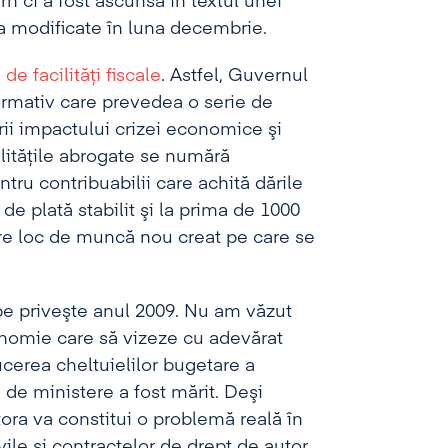
n ci a fost ascunsă în textul unei
a modificate în luna decembrie.
de facilităţi fiscale
. Astfel, Guvernul
normativ care prevedea o serie de
ării impactului crizei economice şi
cilităţile abrogate se numără
ntru contribuabilii care achită dările
de plată stabilit şi la prima de 1000
are loc de muncă nou creat pe care se
pe priveşte anul 2009. Nu am văzut
onomie care să vizeze cu adevărat
cerea cheltuielilor bugetare a
l de ministere a fost mărit. Deşi
ora va constitui o problemă reală în
ile şi contractelor de drept de autor,