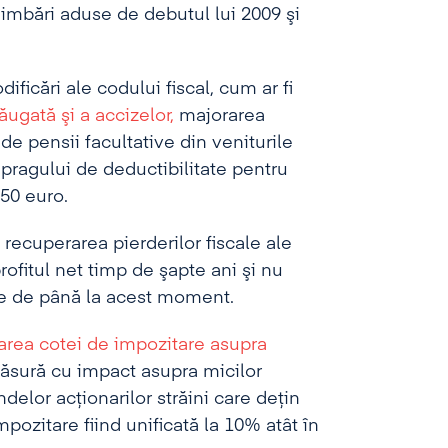
chimbări aduse de debutul lui 2009 şi
ificări ale codului fiscal, cum ar fi
ăugată şi a accizelor,
majorarea
 de pensii facultative din veniturile
 pragului de deductibilitate pentru
250 euro.
 recuperarea pierderilor fiscale ale
rofitul net timp de şapte ani şi nu
are de până la acest moment.
area cotei de impozitare asupra
măsură cu impact asupra micilor
delor acţionarilor străini care deţin
mpozitare fiind unificată la 10% atât în