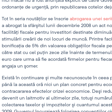
nici măcar nu a fost anunţată explicit de către Guver
ordonanţe de urgenţă, prin republicarea cotelor dej
Tot în seria noutăţilor se înscrie
abrogarea unei serii 
a abrogat la sfârşitul lunii decembrie 2008 un act 
facilităţi fiscale pentru investitori destinate diminu
stimulării creării de noi locuri de muncă. Printre fa
bonificaţia de 5% din valoarea obligaţiilor fiscale pe
către stat cu cel puţin zece zile înainte de termenul 
euro care urma să fie acordată firmelor pentru fiec
angaja un şomer.
Există în continuare şi multe necunoscute în ceea 
până la această oră nici un plan concret pentru ec
contracararea efectelor crizei economice. Deşi redu
devenit un laitmotiv al ultimelor zile, totuşi număru
colectarea taxelor şi impozitelor şi cuantumul acest
2009, Guvernul încurajează folosirea convenţiilor civ