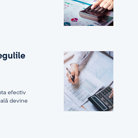
egulile
ta efectiv
ială devine