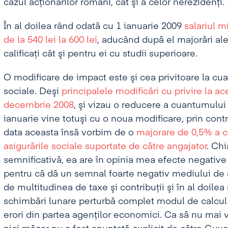
cazul acţionarilor români, cât şi a celor nerezidenţi.
În al doilea rând odată cu 1 ianuarie 2009
salariul 
de la 540 lei la 600 lei
, aducând după el majorări ale 
calificaţi cât şi pentru ei cu studii superioare.
O modificare de impact este şi cea privitoare la cuan
sociale. Deşi
principalele modificări cu privire la ac
decembrie 2008
, şi vizau o reducere a cuantumului
ianuarie vine totuşi cu o noua modificare, prin cont
data aceasta însă vorbim de o
majorare de 0,5% a cu
asigurările sociale suportate de către angajator
. Ch
semnificativă, ea are în opinia mea efecte negative
pentru că dă un semnal foarte negativ mediului de 
de multitudinea de taxe şi contribuţii şi în al doilea
schimbări lunare perturbă complet modul de calcul a
erori din partea agenţilor economici. Ca să nu mai 