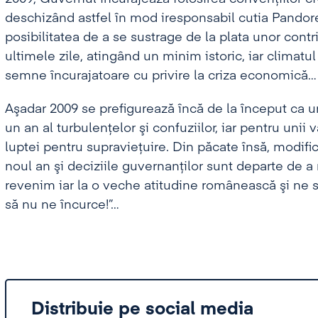
deschizând astfel în mod iresponsabil cutia Pandorei
posibilitatea de a se sustrage de la plata unor contr
ultimele zile, atingând un minim istoric, iar climatu
semne încurajatoare cu privire la criza economică…
Aşadar 2009 se prefigurează încă de la început ca un
un an al turbulenţelor şi confuziilor, iar pentru unii
luptei pentru supravieţuire. Din păcate însă, modific
noul an şi deciziile guvernanţilor sunt departe de a 
revenim iar la o veche atitudine românească şi ne
să nu ne încurce!”…
Distribuie pe social media