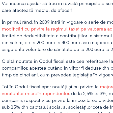
Voi încerca aşadar să trec în revistă principalele s
care afectează mediul de afaceri.
În primul rând, în 2009 intră în vigoare o serie de mod
modificări cu privire la regimul taxei pe valoarea ad
limitei de deductibilitate a contribuţiilor la sistemul
din salarii, de la 200 euro la 400 euro sau majorarea
asigurările voluntare de sănătate de la 200 euro la 
O altă noutate în Codul fiscal este cea referitoare la
companiilor, acestea putând în viitor fi deduse din p
timp de cinci ani, cum prevedea legislaţia în vigo
Tot în Codul fiscal apar noutăţi şi cu privire la
major
veniturilor microîntreprinderilor
, de la 2,5% la 3%, 
companii, respectiv cu privire la impozitarea dividen
sub 15% din capitalul social al societăţilor,cota de i