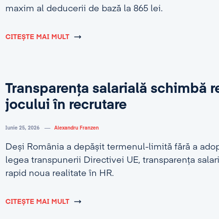
maxim al deducerii de bază la 865 lei.
CITEȘTE MAI MULT
Transparența salarială schimbă r
jocului în recrutare
Iunie 25, 2026
Alexandru Franzen
Deși România a depășit termenul-limită fără a adop
legea transpunerii Directivei UE, transparența salar
rapid noua realitate în HR.
CITEȘTE MAI MULT