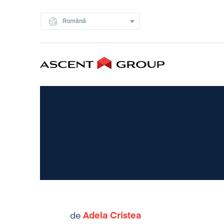
Română
de
Adela Cristea