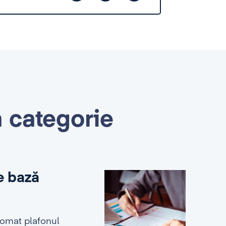
ă categorie
e bază
tomat plafonul