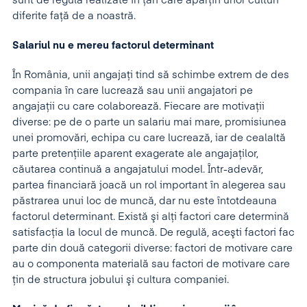
sunt de regulă realizate în ţări care aparţin unor culturi
diferite faţă de a noastră.
Salariul nu e mereu factorul determinant
În România, unii angajaţi tind să schimbe extrem de des
compania în care lucrează sau unii angajatori pe
angajaţii cu care colaborează. Fiecare are motivaţii
diverse: pe de o parte un salariu mai mare, promisiunea
unei promovări, echipa cu care lucrează, iar de cealaltă
parte pretenţiile aparent exagerate ale angajaţilor,
căutarea continuă a angajatului model. Într-adevăr,
partea financiară joacă un rol important în alegerea sau
păstrarea unui loc de muncă, dar nu este întotdeauna
factorul determinant. Există şi alţi factori care determină
satisfacţia la locul de muncă. De regulă, aceşti factori fac
parte din două categorii diverse: factori de motivare care
au o componenta materială sau factori de motivare care
ţin de structura jobului şi cultura companiei.