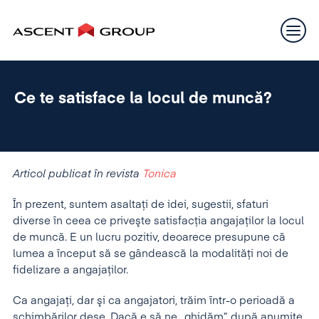
Ce te satisface la locul de muncă?
Articol publicat în revista
Tonica
În prezent, suntem asaltaţi de idei, sugestii, sfaturi
diverse în ceea ce priveşte satisfacţia angajaţilor la locul
de muncă. E un lucru pozitiv, deoarece presupune că
lumea a început să se gândească la modalităţi noi de
fidelizare a angajaţilor.
Ca angajaţi, dar şi ca angajatori, trăim într-o perioadă a
schimbărilor dese. Dacă e să ne „ghidăm” după anumite