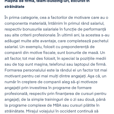
Maşină de firmă, team-building-uri, excursii în
străinătate
În prima categorie, cea a factorilor de motivare care au o
componenta materială, întâlnim în primul rând salariul,
respectiv bonusurile salariale în funcţie de performanţă
sau alte criterii profesionale. În ultimii ani, la acestea s-au
adăugat multe alte avantaje, care completează pachetul
salarial. Un exemplu, folosit cu preponderenţă de
companii din motive fiscale, sunt bonurile de masă. Un
alt factor, tot mai des folosit, în special la poziţiile medii
sau de top sunt maşina, telefonul sau laptopul de firmă.
Formarea personalului este la rândul ei un factor tot mai
motivant pentru cei mai mulţi dintre angajaţi. Aşa că, un
număr în creştere de companii aleg să-şi motiveze
angajaţii prin investirea în programe de formare
profesională, respectiv prin finanţarea de cursuri pentru
angajaţi, de la simple traininguri de o zi sau două, până
la programe complexe de MBA sau cursuri plătite în
străinătate. Mirajul voiajului în occident continuă să