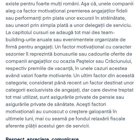
existe pentru foarte mulţi români. Aşa că, unele companii
aleg ca factor motivaţional premierea angajaţilor fideli
sau performanţi prin plata unor excursii în străinătate,
sau uneori prin simpla plată a unor delegaţii de serviciu.
La capitolul cursuri se adaugă tot mai des team-
building-urile anuale sau evenimentele organizate de
firmă pentru angajaţi. Un factor motivaţional cu caracter
sezonier îl reprezintă bonusurile sau cadourile oferite de
companii angajaţilor cu ocazia Paştelor sau Crăciunului,
respectiv premiile de vacanţă, în unele cazuri acestea
având valori foarte motivante. Un ultim factor din această
categorie, considerat până recent un factor destinat unor
categorii exclusiviste de angajaţi, dar care devine treptat
tot mai utilizat, sunt asigurările private de pensie sau
asigurările private de sănătate. Aceşti factori
motivaţionali au cunoscut o creştere galopantă în
ultimele luni, mai cu seamă pe fondul relaxării fiscale
aferente plăţii acestui gen de servicii.
Respect, apreciere, comunicare