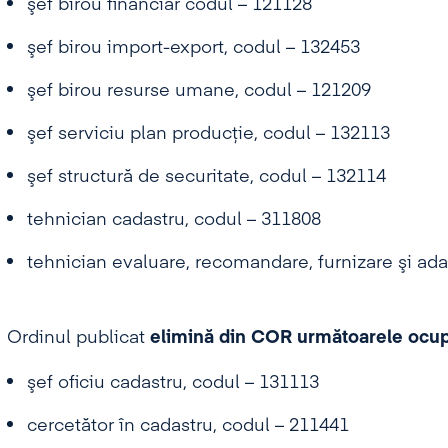
şef birou financiar codul – 121128
şef birou import-export, codul – 132453
şef birou resurse umane, codul – 121209
şef serviciu plan producţie, codul – 132113
şef structură de securitate, codul – 132114
tehnician cadastru, codul – 311808
tehnician evaluare, recomandare, furnizare şi adap
Ordinul publicat
elimină din COR următoarele ocup
şef oficiu cadastru, codul – 131113
cercetător în cadastru, codul – 211441