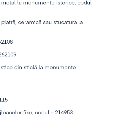
n metal la monumente istorice, codul
piatră, ceramică sau stucatura la
62108
 262109
tistice din sticlă la monumente
2115
jloacelor fixe, codul – 214953