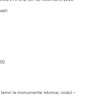
ţii:
102
n lemn la monumente istorice, codul –