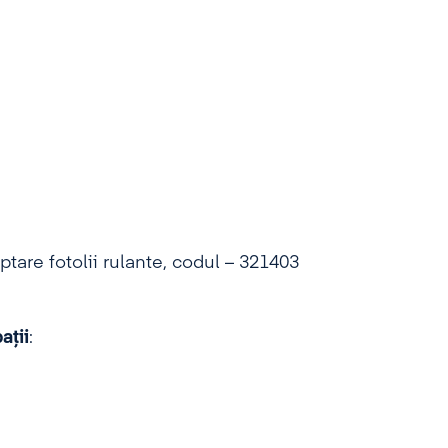
tare fotolii rulante, codul – 321403
aţii
: