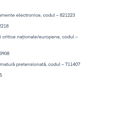
pamente electronice, codul – 821223
42218
ii critice naţionale/europene, codul –
13908
matură pretensionată, codul – 711407
5