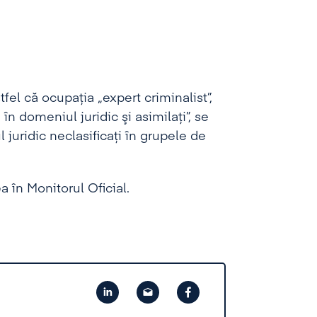
stfel că ocupaţia „expert criminalist”,
n domeniul juridic şi asimilaţi”, se
juridic neclasificaţi în grupele de
a în Monitorul Oficial.