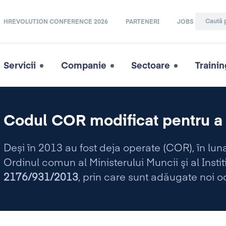
HREVOLUTION CONFERENCE 2026
PARTENERI
JOBS
Servicii
Companie
Sectoare
Trainin
Codul COR modificat pentru a 
Deși în 2013 au fost deja operate
(COR), în lun
Ordinul comun al Ministerului Muncii şi al Instit
2176/931/2013
, prin care sunt adăugate noi o
vechile ocupații.