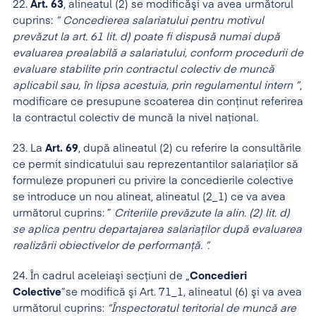
22.
Art. 63
, alineatul (2) se modificăşi va avea următorul
cuprins:
” Concedierea salariatului pentru motivul
prevăzut la art. 61 lit. d) poate fi dispusă numai după
evaluarea prealabilă a salariatului, conform procedurii de
evaluare stabilite prin contractul colectiv de muncă
aplicabil sau, în lipsa acestuia, prin regulamentul intern ”
,
modificare ce presupune scoaterea din conţinut referirea
la contractul colectiv de muncă la nivel naţional.
23. La
Art. 69
, după alineatul (2) cu referire la consultările
ce permit sindicatului sau reprezentantilor salariaţilor să
formuleze propuneri cu privire la concedierile colective
se introduce un nou alineat, alineatul (2_1) ce va avea
următorul cuprins: ”
Criteriile prevăzute la alin. (2) lit. d)
se aplica pentru departajarea salariaţilor după evaluarea
realizării obiectivelor de performanţă. ”.
24. În cadrul aceleiaşi secţiuni de „
Concedieri
Colective
”se modifică şi Art. 71_1, alineatul (6) şi va avea
următorul cuprins:
”Înspectoratul teritorial de muncă are