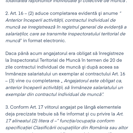
totalitatea raporturilor individuale
ş
i colective de munc
ă
”.
2. Art. 16 – (2) aduce completarea evidentă şi anume
“
Anterior
î
nceperii activităţii, contractul individual de
muncă se inregistrează
î
n registrul general de evidenţă a
salariaţilor, care se transmite inspectoratului teritorial de
muncă
” in format electronic.
Daca până acum angajatorul era obligat să înregistreze
la Inspectoratul Teritorial de Muncă în termen de 20 de
zile contractul individual de muncă şi după aceea sa
înmâneze salariatului un exemplar al contractului Art. 16
– (3) vine cu completarea „
Angajatorul este obligat ca,
anterior
î
nceperii activităţii, să
î
nmâneze salariatului un
exemplar din contractul individual de muncă”.
3. Conform Art. 17 viitorul angajat pe lângă elementele
deja precizate trebuie să fie informat şi cu privire la
Art.
17 alineatul (2) litera d –” funcţia/ocupaţia conform
specificaţiei Clasificării ocupaţiilor din România sau altor