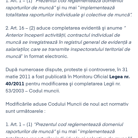
1. Art. 1 – (1)
“Prezentul cod reglementeaz
ă
domeniul
raporturilor de munc
ă
”
şi nu mai “
implementeaz
ă
totalitatea raporturilor individuale
ş
i colective de munc
ă
”.
2. Art. 16 – (2) aduce completarea evidentă şi anume
“
Anterior
î
nceperii activităţii, contractul individual de
muncă se inregistrează
î
n registrul general de evidenţă a
salariaţilor, care se transmite inspectoratului teritorial de
muncă
” in format electronic.
După numeroase dispute, proteste și controverse, în 31
matie 2011 a fost publicată în Monitoru Oficial
Legea nr.
40/2011
pentru modificarea şi completarea Legii nr.
53/2003 – Codul muncii.
Modificările aduse Codului Muncii de noul act normativ
sunt următoarele :
1. Art. 1 – (1)
“Prezentul cod reglementeaz
ă
domeniul
raporturilor de munc
ă
”
şi nu mai “
implementeaz
ă