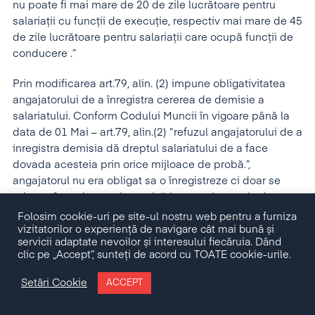
nu poate fi mai mare de 20 de zile lucrătoare pentru
salariaţii cu funcţii de execuţie, respectiv mai mare de 45
de zile lucrătoare pentru salariaţii care ocupă funcţii de
conducere .”
Prin modificarea art.79, alin. (2) impune obligativitatea
angajatorului de a înregistra cererea de demisie a
salariatului. Conform Codului Muncii în vigoare până la
data de 01 Mai – art.79, alin.(2) “refuzul angajatorului de a
inregistra demisia dă dreptul salariatului de a face
dovada acesteia prin orice mijloace de probă.”,
angajatorul nu era obligat sa o înregistreze ci doar se
aducea în vedere o alternativă la ce se intampla daca
refuza .
Folosim cookie-uri pe site-ul nostru web pentru a furniza
vizitatorilor o experiență de navigare cât mai bună și
servicii adaptate nevoilor și interesului fiecăruia. Dând
Prin modificarea art.79, alin.(4) se modifică termenul de
clic pe „Accept”, sunteți de acord cu TOATE cookie-urile.
preaviz şi se măreşte de la maximul de 15 zile
calendaristice pentru salariaţii cu funcţii de executie la
Setări Cookie
ACCEPT
20 zile lucrătoare şi de la 30 de zile calendaristice pentru
salariaţii care ocupă funcţii de conducere la cel mult 45