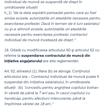
individual de muncă se suspendă de drept în
următoarele situaţii:
h_1)
”de la data expirării perioadei pentru care au fost
emise avizele, autorizaţiile ori atestările necesare pentru
exercitarea profesiei. Dacă în termen de 6 luni salariatul
nu şi-a reînnoit avizele, autorizaţiile ori atestările
necesare pentru exercitarea profesiei, contractul
individual de muncă încetează de drept ;”
18. Odată cu modificarea articolului 50 şi articolul 52 cu
referire la
suspendarea contractului de muncă din
iniţiativa angajatorului
are alte reglementări.
Art. 52, alineatul (1), litera (b) se abroga. Conţinutul
articolului era – Contractul individual de muncă poate fi
suspendat din iniţiativa salariatului, în următoarele
situaţii : (b)
”concediu pentru angrijirea copilului bolnav
în vârstă de până la 7 ani sau, în cazul copilului cu
handicap, pentru afecţiuni intercurente, până la
împlinirea vârstei de 18 ani ;”