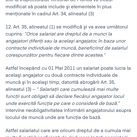
modificat să poate include şi elementele în plus
menţionate în cadrul Art. 34, alineatul (3)
12. Art. 35, alineatul (1) se modifică şi va avea următorul
cuprins
: ”Orice salariat are dreptul de a munci la
angajatori diferiţi sau la acelaşi angajator, în baza unor
contracte individuale de muncă, beneficiind de salariul
corespunzător pentru fiecare dintre acestea.”
Astfel începând cu 01 Mai 2011 un salariat poate lucra la
acelaşi angajator cu două contracte individuale de
muncă şi în acelaşi timp, datorită abrogării Art. 35,
alineatul (3) –
” Salariaţii care cumulează mai multe
funcţii sunt obligaţi să declare fiecărui angajator locul
unde exercită funcţia pe care o consideră de bază.”
intervine neobligativitatea informării angajatorului asupra
locului de muncă unde are funcţia de bază.
Astfel salariatul care are oricum dreptul de a cumula mai