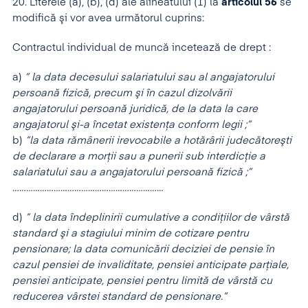
20. Literele (a), (b), (d) ale alineatului (1) la
articolul 56
se
modifică şi vor avea următorul cuprins:
Contractul individual de muncă incetează de drept :
a)
” la data decesului salariatului sau al angajatorului
persoană fizică, precum şi în cazul dizolvării
angajatorului persoană juridică, de la data la care
angajatorul şi-a încetat existenţa conform legii ;”
b)
”la data rămânerii irevocabile a hotărârii judecătoreşti
de declarare a morţii sau a punerii sub interdicţie a
salariatului sau a angajatorului persoană fizică ;”
…………………………………………………………
d)
” la data îndeplinirii cumulative a condiţiilor de vârstă
standard şi a stagiului minim de cotizare pentru
pensionare; la data comunicării deciziei de pensie în
cazul pensiei de invaliditate, pensiei anticipate parţiale,
pensiei anticipate, pensiei pentru limită de vârstă cu
reducerea vârstei standard de pensionare.”