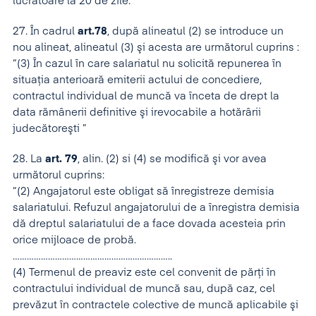
lucrătoare la 20 de zile.
27. În cadrul
art.78
, după alineatul (2) se introduce un
nou alineat, alineatul (3) şi acesta are următorul cuprins :
“(3) În cazul în care salariatul nu solicită repunerea în
situaţia anterioară emiterii actului de concediere,
contractul individual de muncă va înceta de drept la
data rămânerii definitive şi irevocabile a hotărârii
judecătoreşti ”
28. La
art. 79
, alin. (2) si (4) se modifică şi vor avea
următorul cuprins:
“(2) Angajatorul este obligat să înregistreze demisia
salariatului. Refuzul angajatorului de a înregistra demisia
dă dreptul salariatului de a face dovada acesteia prin
orice mijloace de probă.
…………………………………………………………..
(4) Termenul de preaviz este cel convenit de părţi în
contractului individual de muncă sau, după caz, cel
prevăzut în contractele colective de muncă aplicabile şi