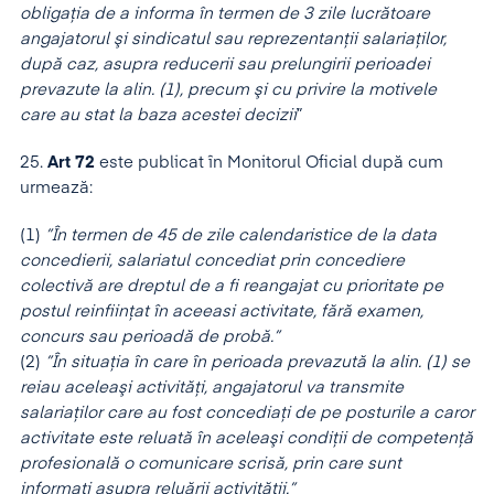
obligaţia de a informa în termen de 3 zile lucrătoare
angajatorul şi sindicatul sau reprezentanţii salariaţilor,
după caz, asupra reducerii sau prelungirii perioadei
prevazute la alin. (1), precum şi cu privire la motivele
care au stat la baza acestei decizii
”
25.
Art 72
este publicat în Monitorul Oficial după cum
urmează:
(1)
”În termen de 45 de zile calendaristice de la data
concedierii, salariatul concediat prin concediere
colectivă are dreptul de a fi reangajat cu prioritate pe
postul reinfiinţat în aceeasi activitate, fără examen,
concurs sau perioadă de probă.”
(2)
”În situaţia în care în perioada prevazută la alin. (1) se
reiau aceleaşi activităţi, angajatorul va transmite
salariaţilor care au fost concediaţi de pe posturile a caror
activitate este reluată în aceleaşi condiţii de competenţă
profesională o comunicare scrisă, prin care sunt
informaţi asupra reluării activităţii.”