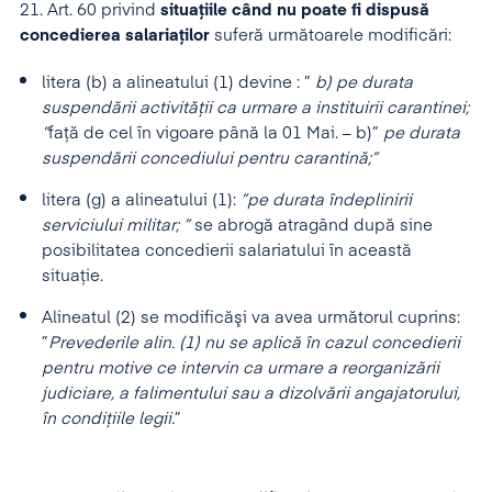
21. Art. 60 privind
situaţiile când nu poate fi dispusă
concedierea salariaţilor
suferă următoarele modificări:
litera (b) a alineatului (1) devine : ”
b) pe durata
suspendării activităţii ca urmare a instituirii carantinei;
”
faţă de cel în vigoare până la 01 Mai. – b)”
pe durata
suspendării concediului pentru carantină;”
litera (g) a alineatului (1):
”pe durata îndeplinirii
serviciului militar; ”
se abrogă atragând după sine
posibilitatea concedierii salariatului în această
situaţie.
Alineatul (2) se modificăşi va avea următorul cuprins:
”
Prevederile alin. (1) nu se aplică în cazul concedierii
pentru motive ce intervin ca urmare a reorganizării
judiciare, a falimentului sau a dizolvării angajatorului,
în condiţiile legii.
”