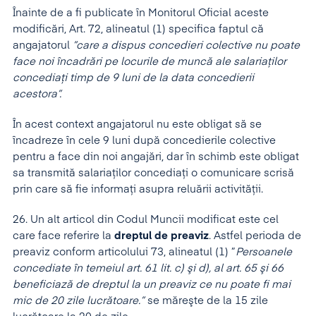
Înainte de a fi publicate în Monitorul Oficial aceste
modificări, Art. 72, alineatul (1) specifica faptul că
angajatorul
”care a dispus concedieri colective nu poate
face noi încadrări pe locurile de muncă ale salariaţilor
concediaţi timp de 9 luni de la data concedierii
acestora
”.
În acest context angajatorul nu este obligat să se
încadreze în cele 9 luni după concedierile colective
pentru a face din noi angajări, dar în schimb este obligat
sa transmită salariaţilor concediaţi o comunicare scrisă
prin care să fie informaţi asupra reluării activităţii.
26. Un alt articol din Codul Muncii modificat este cel
care face referire la
dreptul de preaviz
. Astfel perioda de
preaviz conform articolului 73, alineatul (1) ”
Persoanele
concediate în temeiul art. 61 lit. c) şi d), al art. 65 şi 66
beneficiază de dreptul la un preaviz ce nu poate fi mai
mic de 20 zile lucrătoare.”
se măreşte de la 15 zile