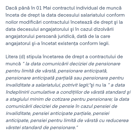
Dacă până în 01 Mai contractul individual de muncă
înceta de drept la data decesului salariatului conform
noilor modificări contractului încetează de drept şi la
data decesului angajatorului şi în cazul dizolvării
angajatorului persoană juridică, dată de la care
angajatorul şi-a încetat existenţa conform legii.
Litera (d) stipula încetarea de drept a contractului de
muncă
” la data comunicării deciziei de pensionare
pentru limită de vârstă, pensionare anticipată,
pensionare anticipată parţială sau pensionare pentru
invaliditate a salariatului, potrivit legii;”
şi nu la
” a data
îndeplinirii cumulative a condiţiilor de vârstă standard şi
a stagiului minim de cotizare pentru pensionare; la data
comunicării deciziei de pensie în cazul pensiei de
invaliditate, pensiei anticipate parţiale, pensiei
anticipate, pensiei pentru limită de vârstă cu reducerea
vârstei standard de pensionare.”