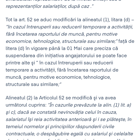
reprezentanţilor salariaţilor, după caz .”
Tot la art. 52 se aduc modificări la alineatul (1), litara (d)
–
”în cazul întreruperii sau reducerii temporare a activităţii,
fără încetarea raportului de muncă, pentru motive
economice, tehnologice, structurale sau similare;”
faţă de
litera (d) în vigoare până la 01 Mai care preciza că
suspendarea din iniţiativa angajatorului se poate face
printre alte şi ” în cazul întreruperii sau reducerii
temporare a activităţii, fără încetarea raportului de
muncă, pentru motive economice, tehnologice,
structurale sau similare
;”
Alineatul (2) la Articolul 52 se modifică şi va avea
următorul cuprins:
”În cazurile prevăzute la alin. (1) lit. a)
şi c), dacă se constată nevinovăţia celui în cauza,
salariatul îşi reia activitatea anterioară şi i se plăteşte, în
temeiul normelor şi principiilor răspunderii civile
contractuale, o despăgubire egală cu salariul şi celelalte