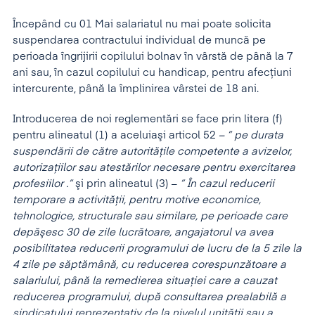
Începând cu 01 Mai salariatul nu mai poate solicita
suspendarea contractului individual de muncă pe
perioada îngrijirii copilului bolnav în vârstă de până la 7
ani sau, în cazul copilului cu handicap, pentru afecţiuni
intercurente, până la împlinirea vârstei de 18 ani.
Introducerea de noi reglementări se face prin litera (f)
pentru alineatul (1) a aceluiaşi articol 52
– ” pe durata
suspendării de către autorităţile competente a avizelor,
autorizaţiilor sau atestărilor necesare pentru exercitarea
profesiilor .”
şi prin alineatul (3) –
” În cazul reducerii
temporare a activităţii, pentru motive economice,
tehnologice, structurale sau similare, pe perioade care
depăşesc 30 de zile lucrătoare, angajatorul va avea
posibilitatea reducerii programului de lucru de la 5 zile la
4 zile pe săptămână, cu reducerea corespunzătoare a
salariului, până la remedierea situaţiei care a cauzat
reducerea programului, după consultarea prealabilă a
sindicatului reprezentativ de la nivelul unităţii sau a