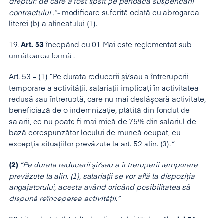
drepturi de care a fost lipsit pe perioada suspendării
contractului .”-
modificare suferită odată cu abrogarea
literei (b) a alineatului (1).
19.
Art. 53
începând cu 01 Mai este reglementat sub
următoarea formă :
Art. 53 – (1) ”Pe durata reducerii şi/sau a întreruperii
temporare a activităţii, salariaţii implicaţi în activitatea
redusă sau întreruptă, care nu mai desfăşoară activitate,
beneficiază de o indemnizaţie, plătită din fondul de
salarii, ce nu poate fi mai mică de 75% din salariul de
bază corespunzător locului de muncă ocupat, cu
excepţia situaţiilor prevăzute la art. 52 alin. (3).
”
(2)
”Pe durata reducerii şi/sau a întreruperii temporare
prevăzute la alin. (1), salariaţii se vor află la dispoziţia
angajatorului, acesta având oricând posibilitatea să
dispună reînceperea activităţii.”