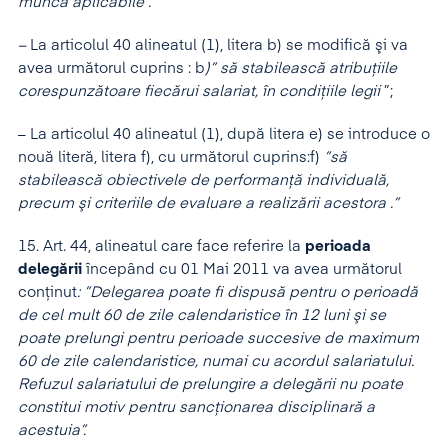
muncă aplicabile .”
–
La articolul 40 alineatul (1), litera b) se modifică şi va
avea următorul cuprins : b
)” să stabilească atribuţiile
corespunzătoare fiecărui salariat, în condiţiile legii
”;
– La articolul 40 alineatul (1), după litera e) se introduce o
nouă literă, litera f), cu următorul cuprins:f)
”să
stabilească obiectivele de performanţă individuală,
precum şi criteriile de evaluare a realizării acestora .”
15. Art. 44, alineatul care face referire la
perioada
delegării
începând cu 01 Mai 2011 va avea următorul
conţinut
: ”Delegarea poate fi dispusă pentru o perioadă
de cel mult 60 de zile calendaristice în 12 luni şi se
poate prelungi pentru perioade succesive de maximum
60 de zile calendaristice, numai cu acordul salariatului.
Refuzul salariatului de prelungire a delegării nu poate
constitui motiv pentru sancţionarea disciplinară a
acestuia”.