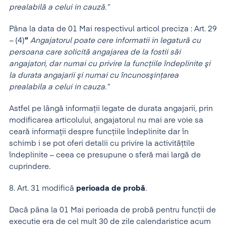
prealabilă a celui in cauză.”
Pâna la data de 01 Mai respectivul articol preciza :
Art. 29
–
(4)
”
Angajatorul poate cere informatii in legatură cu
persoana care solicită angajarea de la fostii săi
angajatori, dar numai cu privire la funcţiile îndeplinite şi
la durata angajarii şi numai cu încunosşinţarea
prealabila a celui in cauza.”
Astfel pe lângă informaţii legate de durata angajarii, prin
modificarea articolului, angajatorul nu mai are voie sa
ceară informaţii despre funcţiile îndeplinite dar în
schimb i se pot oferi detalii cu privire la activităţtile
îndeplinite – ceea ce presupune o sferă mai largă de
cuprindere.
8. Art. 31 modifică
perioada de probă
.
Dacă pâna la 01 Mai perioada de probă pentru funcţii de
executie era de cel mult 30 de zile calendaristice acum