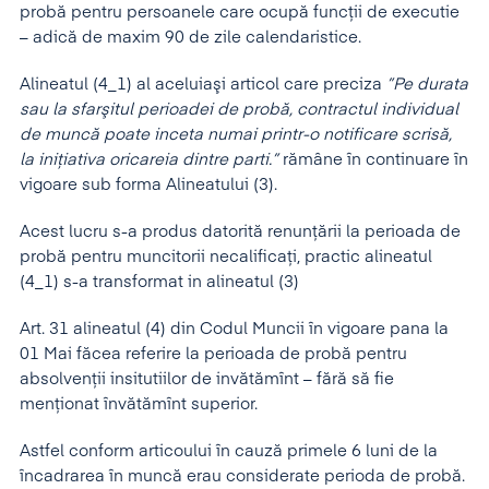
probă pentru persoanele care ocupă funcţii de executie
– adică de maxim 90 de zile calendaristice.
Alineatul (4_1) al aceluiaşi articol care preciza
”Pe durata
sau la sfarşitul perioadei de probă, contractul individual
de muncă poate inceta numai printr-o notificare scrisă,
la iniţiativa oricareia dintre parti.”
rămâne în continuare în
vigoare sub forma Alineatului (3).
Acest lucru s-a produs datorită renunţării la perioada de
probă pentru muncitorii necalificaţi, practic alineatul
(4_1) s-a transformat in alineatul (3)
Art. 31 alineatul (4) din Codul Muncii în vigoare pana la
01 Mai făcea referire la perioada de probă pentru
absolvenţii insitutiilor de invătămînt – fără să fie
menţionat învătămînt superior.
Astfel conform articoului în cauză primele 6 luni de la
încadrarea în muncă erau considerate perioda de probă.