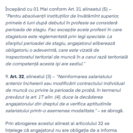
Începând cu 01 Mai conform Art. 31 alineatul (5) –
”Pentru absolvenţii instituţiilor de învătămînt superior,
primele 6 luni după debutul în profesie se consideră
perioada de stagiu. Fac excepţie acele profesii în care
stagiatura este reglementată prin legi speciale. La
sfarşitul perioadei de stagiu, angajatorul eliberează
obligatoriu o adeverintă, care este vizată de
inspectoratul teritorial de muncă în a carui rază teritorială
de competenţă acesta işi are
sediul.”
9.
Art. 32
, alineatul (3) –
”Neinformarea salariatului
anterior încheierii sau modificării contractului individual
de muncă cu privire la perioada de probă, în termenul
prevăzut la art. 17 alin. (4), duce la decăderea
angajatorului din dreptul de a verifica aptitudinile
salariatului printr-o asemenea modalitate.”
– se abrogă.
Prin abrogarea acestui alineat al articolului 32 se
înţelege că angajatorul nu are obligaţia de a informa