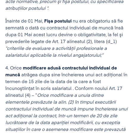
acte normative, precum şi fişa postului, cu specificarea
atribuţiilor postului ”.
Înainte de 01 Mai,
Fişa postului
nu era obligatoriu să fie
semnată o dată cu contractul individual de muncă însă
dupa 01 Mai acest lucru devine o obligativitate, la fel şi
prevederile legate de Art. 17 alineatul (2), litera (d_1)
”criteriile de evaluare a activităţii profesionale a
salariatului aplicabile la nivelul angajatorului;”
4. Orice
modificare adusă contractului individual de
muncă
atrăgea dupa sine încheierea unui act adiţional în
termen de 15 zile de la data de la care a fost
încunoştiinţat în scris salariatul . Conform noului Art. 17
alineatul (4) – ”
Orice modificare a unuia dintre
elementele prevăzute la alin. (2) în timpul executării
contractului individual de muncă impune încheierea unui
act adiţional la contract, într-un termen de 20 de zile
lucrătoare de la data apariţiei modificării, cu exceptia
situaţiilor în care o asemenea modificare este prevazută