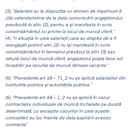
(3)
”Salariatii au la dispoziţie un termen de maximum 5
zile calendaristice de la data comunicării angajatorului,
prevăzută la alin. (2), pentru a-şi manifesta în scris
consimţământul cu privire la locul de muncă oferit.”
(4)
”n situaţia în care salariaţii care au dreptul de a fi
reangajati potrivit alin. (2) nu îşi manifestă în scris
consimţământul în termenul prevăzut la alin. (3) sau
refuză locul de muncă oferit, angajatorul poate face noi
încadrări pe locurile de muncă rămase vacante.”
(5)
”Prevederile art. 68
–
71_2 nu se aplică salariaţilor din
institutiile publice şi autorităţile publice.”
(6)
”Prevederile art. 68
–
1_2 nu se aplică în cazul
contractelor individuale de muncă încheiate pe durată
determinată, cu excepţia cazurilor în care aceste
concedieri au loc înainte de data expirării acestor
contracte”