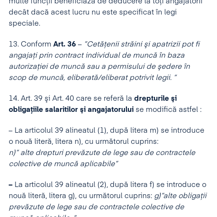
multe funcţii beneficiază de deducere la toţi angajatorii
decât dacă acest lucru nu este specificat în legi
speciale.
13. Conform
Art. 36
–
”Cetăţenii străini şi apatrizii pot fi
angajaţi prin contract individual de muncă în baza
autorizaţiei de muncă sau a permisului de şedere în
scop de muncă, eliberată/eliberat potrivit legii. ”
14. Art. 39 şi Art. 40 care se referă la
drepturile şi
obligaţiile salaritilor şi angajatorului
se modifică astfel :
– La articolul 39 alineatul (1), după litera m) se introduce
o nouă literă, litera n), cu următorul cuprins:
n)” alte drepturi prevăzute de lege sau de contractele
colective de muncă aplicabile”
–
La articolul 39 alineatul (2), după litera f) se introduce o
nouă literă, litera g), cu următorul cuprins:
g)”alte obligaţii
prevăzute de lege sau de contractele colective de