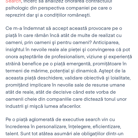
Search
, încerc să analizez onorarea contractului
psihologic din perspectiva companiei pe care o
reprezint dar şi a condiţiilor româneşti.
Ce m-a îndemnat să accept această provocare pe o
piaţă în care rămân încă atât de multe de realizat cu
oameni, prin oameni şi pentru oameni? Anticiparea,
insightul în nevoile reale ale pieţei şi convingerea că pot
onora aşteptările de profesionalism, viziune şi experienţă
străină benefice pe o piaţă emergentă, promiţătoare în
termeni de mărime, potenţial şi dinamică. Aştept de la
aceasta piaţă deschidere, validare obiectivă şi loialitate,
promiţând implicare în nevoile sale de resurse umane
atât de reale, atât de decisive când este vorba de
oamenii cheie din companiile care dictează tonul unor
industrii şi mişcă lumea afacerilor.
Pe o piaţă aglomerată de executive search vin cu
încrederea în personalizare, înţelegere, eficientizare,
talent. Sunt tot atâtea asumări ale obligaţiilor dintr-un