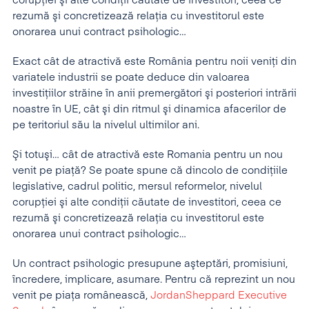
corupţiei şi alte condiţii căutate de investitori, ceea ce
rezumă şi concretizează relaţia cu investitorul este
onorarea unui contract psihologic…
Exact cât de atractivă este România pentru noii veniţi din
variatele industrii se poate deduce din valoarea
investiţiilor străine în anii premergători şi posteriori intrării
noastre în UE, cât şi din ritmul şi dinamica afacerilor de
pe teritoriul său la nivelul ultimilor ani.
Şi totuşi… cât de atractivă este Romania pentru un nou
venit pe piaţă? Se poate spune că dincolo de condiţiile
legislative, cadrul politic, mersul reformelor, nivelul
corupţiei şi alte condiţii căutate de investitori, ceea ce
rezumă şi concretizează relaţia cu investitorul este
onorarea unui contract psihologic…
Un contract psihologic presupune aşteptări, promisiuni,
încredere, implicare, asumare. Pentru că reprezint un nou
venit pe piaţa românească,
JordanSheppard Executive