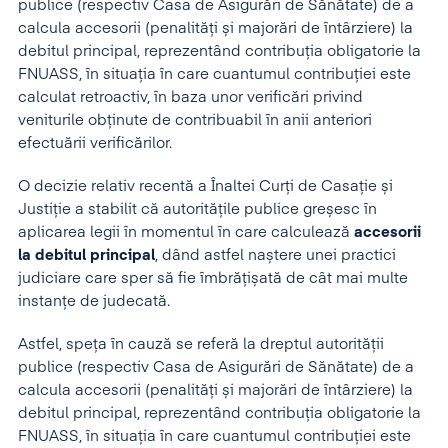
publice (respectiv Casa de Asigurări de Sănătate) de a
calcula accesorii (penalități și majorări de întârziere) la
debitul principal, reprezentând contribuția obligatorie la
FNUASS, în situația în care cuantumul contribuției este
calculat retroactiv, în baza unor verificări privind
veniturile obținute de contribuabil în anii anteriori
efectuării verificărilor.
O decizie relativ recentă a Înaltei Curți de Casație și
Justiție a stabilit că autorităţile publice greșesc în
aplicarea legii în momentul în care calculează
accesorii
la debitul principal
, dând astfel naștere unei practici
judiciare care sper să fie îmbrățișată de cât mai multe
instanțe de judecată.
Astfel, speța în cauză se referă la dreptul autorității
publice (respectiv Casa de Asigurări de Sănătate) de a
calcula accesorii (penalități și majorări de întârziere) la
debitul principal, reprezentând contribuția obligatorie la
FNUASS, în situația în care cuantumul contribuției este