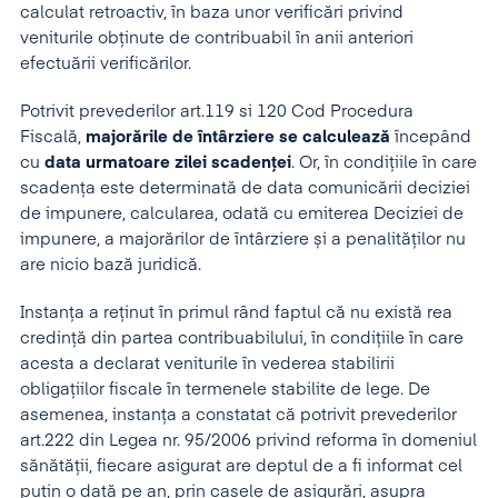
calculat retroactiv, în baza unor verificări privind
veniturile obținute de contribuabil în anii anteriori
efectuării verificărilor.
Potrivit prevederilor art.119 si 120 Cod Procedura
Fiscală,
majorările de întârziere se calculează
începând
cu
data urmatoare zilei scadenței
. Or, în condițiile în care
scadența este determinată de data comunicării deciziei
de impunere, calcularea, odată cu emiterea Deciziei de
impunere, a majorărilor de întârziere și a penalităților nu
are nicio bază juridică.
Instanța a reținut în primul rând faptul că nu există rea
credință din partea contribuabilului, în condițiile în care
acesta a declarat veniturile în vederea stabilirii
obligațiilor fiscale în termenele stabilite de lege. De
asemenea, instanța a constatat că potrivit prevederilor
art.222 din Legea nr. 95/2006 privind reforma în domeniul
sănătății, fiecare asigurat are deptul de a fi informat cel
puţin o dată pe an, prin casele de asigurări, asupra