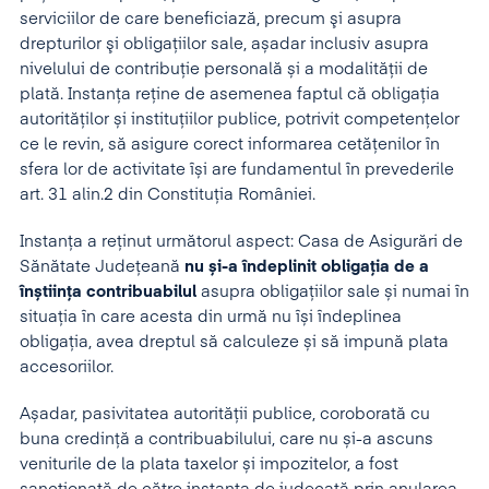
serviciilor de care beneficiază, precum şi asupra
drepturilor şi obligaţiilor sale, așadar inclusiv asupra
nivelului de contribuție personală și a modalității de
plată. Instanța reține de asemenea faptul că obligația
autorităților și instituțiilor publice, potrivit competențelor
ce le revin, să asigure corect informarea cetățenilor în
sfera lor de activitate își are fundamentul în prevederile
art. 31 alin.2 din Constituția României.
Instanța a reținut următorul aspect: Casa de Asigurări de
Sănătate Județeană
nu și-a îndeplinit obligația de a
înștiința contribuabilul
asupra obligațiilor sale și numai în
situația în care acesta din urmă nu își îndeplinea
obligația, avea dreptul să calculeze și să impună plata
accesoriilor.
Așadar, pasivitatea autorității publice, coroborată cu
buna credință a contribuabilului, care nu și-a ascuns
veniturile de la plata taxelor și impozitelor, a fost