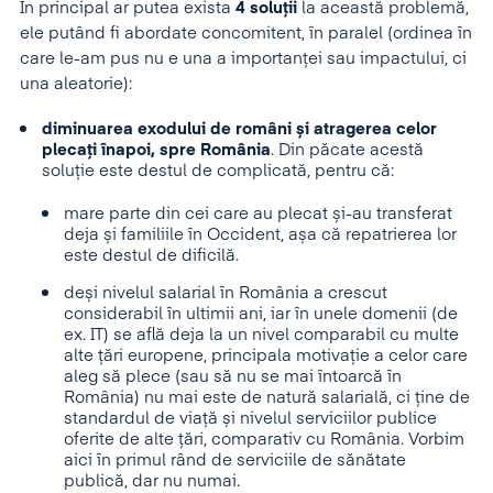
În principal ar putea exista
4 soluții
la această problemă,
ele putând fi abordate concomitent, în paralel (ordinea în
care le-am pus nu e una a importanței sau impactului, ci
una aleatorie):
diminuarea exodului de români și atragerea celor
plecați înapoi, spre România
. Din păcate acestă
soluție este destul de complicată, pentru că:
mare parte din cei care au plecat și-au transferat
deja și familiile în Occident, așa că repatrierea lor
este destul de dificilă.
deși nivelul salarial în România a crescut
considerabil în ultimii ani, iar în unele domenii (de
ex. IT) se află deja la un nivel comparabil cu multe
alte țări europene, principala motivație a celor care
aleg să plece (sau să nu se mai întoarcă în
România) nu mai este de natură salarială, ci ține de
standardul de viață și nivelul serviciilor publice
oferite de alte țări, comparativ cu România. Vorbim
aici în primul rând de serviciile de sănătate
publică, dar nu numai.