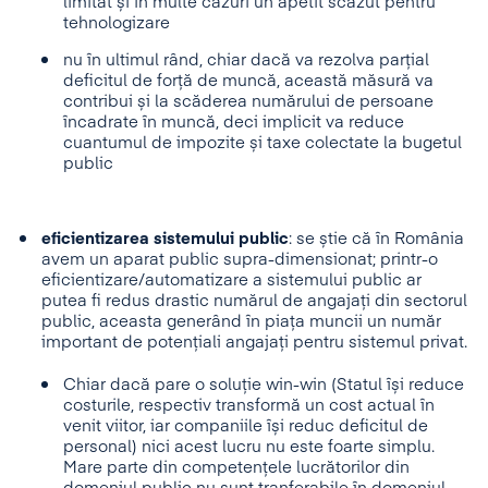
limitat și în multe cazuri un apetit scăzut pentru
tehnologizare
nu în ultimul rând, chiar dacă va rezolva parțial
deficitul de forță de muncă, această măsură va
contribui și la scăderea numărului de persoane
încadrate în muncă, deci implicit va reduce
cuantumul de impozite și taxe colectate la bugetul
public
eficientizarea sistemului public
: se știe că în România
avem un aparat public supra-dimensionat; printr-o
eficientizare/automatizare a sistemului public ar
putea fi redus drastic numărul de angajați din sectorul
public, aceasta generând în piața muncii un număr
important de potențiali angajați pentru sistemul privat.
Chiar dacă pare o soluție win-win (Statul își reduce
costurile, respectiv transformă un cost actual în
venit viitor, iar companiile își reduc deficitul de
personal) nici acest lucru nu este foarte simplu.
Mare parte din competențele lucrătorilor din