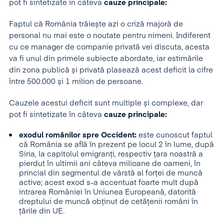
pot fi sintetizate în câteva
cauze principale:
Faptul că România trăiește azi o criză majoră de
personal nu mai este o noutate pentru nimeni. Indiferent
cu ce manager de companie privată vei discuta, acesta
va fi unul din primele subiecte abordate, iar estimările
din zona publică și privată plasează acest deficit la cifre
între 500.000 și 1 milion de persoane.
Cauzele acestui deficit sunt multiple și complexe, dar
pot fi sintetizate în câteva
cauze principale:
exodul românilor spre Occident:
este cunoscut faptul
că România se află în prezent pe locul 2 în lume, după
Siria, la capitolul emigranți, respectiv țara noastră a
pierdut în ultimii ani câteva milioane de oameni, în
princial din segmentul de vârstă al forței de muncă
active; acest exod s-a accentuat foarte mult după
intrarea României în Uniunea Europeană, datorită
dreptului de muncă obținut de cetățenii români în
țările din UE.