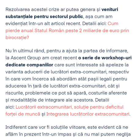
Rezolvarea acestei crize ar putea genera și
venituri
substanțiale pentru sectorul public
, așa cum am
evidențiat într-un alt articol recent. Detalii aici:
Cum
pierde anual Statul Român peste 2 miliarde de euro prin
birocrație?
Nu în ultimul rând, pentru a ajuta la partea de informare,
la Ascent Group am creat recent
o serie de workshop-uri
dedicate companiilor
care sunt interesate să apeleze la
varianta aducerii de lucrători extra-comunitari, respectiv
în care vom încerca să abordăm atât pașii legali pentru
aducerea în țară de lucrători extra-comunitari, cât și
riscurile, problemele ce pot să apară, costurile aferente
și modalitățile de integrare ale acestora. Detalii
aici:
Lucrătorii extracomunitari, soluție pentru deficitul
forței de muncă
și
Integrarea lucrătorilor extracomunitari
.
Indiferent care vor fi soluțiile viitoare, este evident că ne
aflăm în prezent într-un impas și că nu mai putem neglija