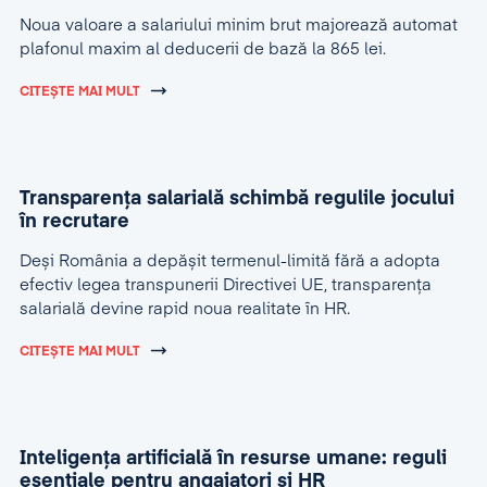
Noua valoare a salariului minim brut majorează automat
plafonul maxim al deducerii de bază la 865 lei.
CITEȘTE MAI MULT
Transparența salarială schimbă regulile jocului
în recrutare
Deși România a depășit termenul-limită fără a adopta
efectiv legea transpunerii Directivei UE, transparența
salarială devine rapid noua realitate în HR.
CITEȘTE MAI MULT
Inteligența artificială în resurse umane: reguli
esențiale pentru angajatori și HR