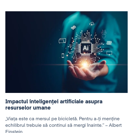
Impactul inteligenței artificiale asupra
resurselor umane
,,Viața este ca mersul pe bicicletă. Pentru a-ți menține
echilibrul trebuie să continui să mergi înainte.’’ – Albert
Einstein