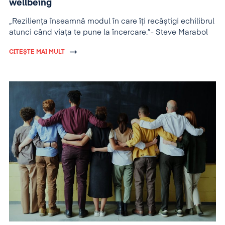
wellbeing
„Reziliența înseamnă modul în care îți recâștigi echilibrul
atunci când viața te pune la încercare.”- Steve Marabol
CITEȘTE MAI MULT