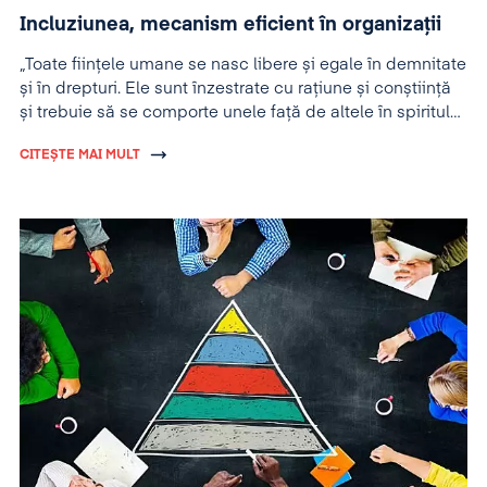
Incluziunea, mecanism eficient în organizații
„Toate ființele umane se nasc libere și egale în demnitate
și în drepturi. Ele sunt înzestrate cu rațiune și conștiință
și trebuie să se comporte unele față de altele în spiritul
fraternității.“ – Declarația universală a drepturilor omului
CITEȘTE MAI MULT