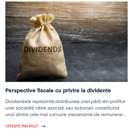
Perspective fiscale cu privire la dividente
Dividendele reprezintă distribuirea unei părți din profitul
unei societăți către asociați sau acționari, constituind
unul dintre cele mai comune mecanisme de remunerare
a capitalului investit.
CITEȘTE MAI MULT