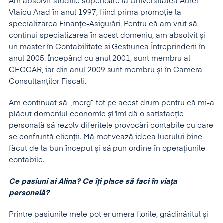
Am absolvit studiile superioare la Universitatea Aurel
Vlaicu Arad în anul 1997, fiind prima promoție la
specializarea Finanțe-Asigurări. Pentru că am vrut să
continui specializarea în acest domeniu, am absolvit și
un master în Contabilitate si Gestiunea Întreprinderii în
anul 2005. Începând cu anul 2001, sunt membru al
CECCAR, iar din anul 2009 sunt membru și în Camera
Consultanților Fiscali.
Am continuat să „merg” tot pe acest drum pentru că mi-a
plăcut domeniul economic și îmi dă o satisfacție
personală să rezolv diferitele provocări contabile cu care
se confruntă clienții. Mă motivează ideea lucrului bine
făcut de la bun început și să pun ordine în operațiunile
contabile.
Ce pasiuni ai Alina? Ce îți place să faci în viața
personală?
Printre pasiunile mele pot enumera florile, grădinăritul și