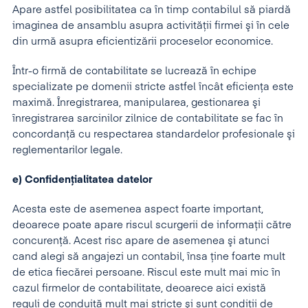
Apare astfel posibilitatea ca în timp contabilul să piardă
imaginea de ansamblu asupra activităţii firmei şi în cele
din urmă asupra eficientizării proceselor economice.
Într-o firmă de contabilitate se lucrează în echipe
specializate pe domenii stricte astfel încât eficienţa este
maximă. Înregistrarea, manipularea, gestionarea şi
înregistrarea sarcinilor zilnice de contabilitate se fac în
concordanţă cu respectarea standardelor profesionale şi
reglementarilor legale.
e) Confidenţialitatea datelor
Acesta este de asemenea aspect foarte important,
deoarece poate apare riscul scurgerii de informaţii către
concurenţă. Acest risc apare de asemenea şi atunci
cand alegi să angajezi un contabil, însa ţine foarte mult
de etica fiecărei persoane. Riscul este mult mai mic în
cazul firmelor de contabilitate, deoarece aici există
reguli de conduită mult mai stricte şi sunt condiţii de