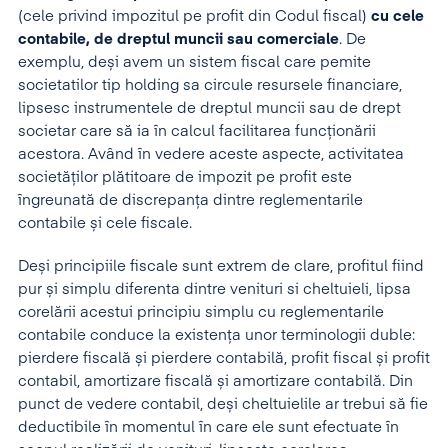
(cele privind impozitul pe profit din Codul fiscal)
cu cele
contabile, de dreptul muncii sau comerciale
. De
exemplu, deși avem un sistem fiscal care pemite
societatilor tip holding sa circule resursele financiare,
lipsesc instrumentele de dreptul muncii sau de drept
societar care să ia în calcul facilitarea funcționării
acestora. Având în vedere aceste aspecte, activitatea
societăților plătitoare de impozit pe profit este
îngreunată de discrepanța dintre reglementarile
contabile și cele fiscale.
Deși principiile fiscale sunt extrem de clare, profitul fiind
pur și simplu diferenta dintre venituri si cheltuieli, lipsa
corelării acestui principiu simplu cu reglementarile
contabile conduce la existența unor terminologii duble:
pierdere fiscală și pierdere contabilă, profit fiscal și profit
contabil, amortizare fiscală și amortizare contabilă. Din
punct de vedere contabil, deși cheltuielile ar trebui să fie
deductibile în momentul în care ele sunt efectuate în