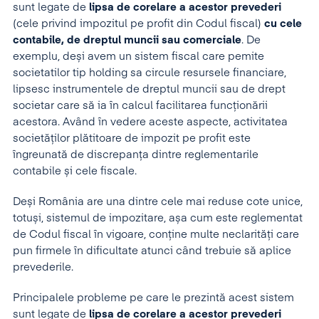
sunt legate de
lipsa de corelare a acestor prevederi
(cele privind impozitul pe profit din Codul fiscal)
cu cele
contabile, de dreptul muncii sau comerciale
. De
exemplu, deși avem un sistem fiscal care pemite
societatilor tip holding sa circule resursele financiare,
lipsesc instrumentele de dreptul muncii sau de drept
societar care să ia în calcul facilitarea funcționării
acestora. Având în vedere aceste aspecte, activitatea
societăților plătitoare de impozit pe profit este
îngreunată de discrepanța dintre reglementarile
contabile și cele fiscale.
Deși România are una dintre cele mai reduse cote unice,
totuși, sistemul de impozitare, așa cum este reglementat
de Codul fiscal în vigoare, conține multe neclarități care
pun firmele în dificultate atunci când trebuie să aplice
prevederile.
Principalele probleme pe care le prezintă acest sistem
sunt legate de
lipsa de corelare a acestor prevederi