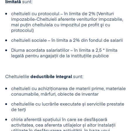
limitată
sunt:
cheltuieli cu protocolul – în limita de 2% (Venituri
impozabile-Cheltuieli aferente veniturilor impozabile,
mai puţin cheltuiala cu impozitul pe profit şi cu
protocolul)
cheltuieli sociale – în limita a 2% din fondul de salarii
Diurna acordata salariatiilor – în limita a 2,5 * limita
legală pentru angajații de la instituțiile publice
Cheltuielile
deductibile integral
sunt:
cheltuieli cu achiziționarea de materii prime, materiale
consumabile, mărfuri, obiecte de inventar
cheltuielile cu lucrările executate și serviciile prestate
de terți
chiria aferentă spațiului în care se desfășoară
activitatea, cea aferenta utilajelor și altor instalații
utilizate în desfășurarea activității, în baza unui