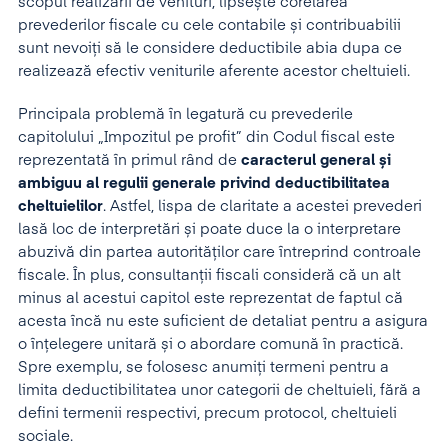
scopul realizării de venituri, lipsește corelarea
prevederilor fiscale cu cele contabile și contribuabilii
sunt nevoiți să le considere deductibile abia dupa ce
realizează efectiv veniturile aferente acestor cheltuieli.
Principala problemă în legatură cu prevederile
capitolului „Impozitul pe profit” din Codul fiscal este
reprezentată în primul rând de
caracterul general și
ambiguu al regulii generale privind deductibilitatea
cheltuielilor
. Astfel, lispa de claritate a acestei prevederi
lasă loc de interpretări și poate duce la o interpretare
abuzivă din partea autorităților care întreprind controale
fiscale. În plus, consultanții fiscali consideră că un alt
minus al acestui capitol este reprezentat de faptul că
acesta încă nu este suficient de detaliat pentru a asigura
o înțelegere unitară și o abordare comună în practică.
Spre exemplu, se folosesc anumiți termeni pentru a
limita deductibilitatea unor categorii de cheltuieli, fără a
defini termenii respectivi, precum protocol, cheltuieli
sociale.