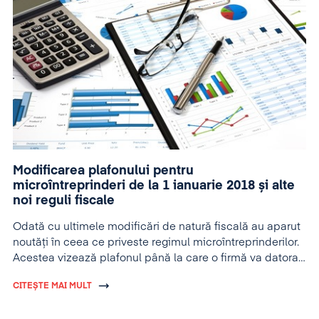
Modificarea plafonului pentru
microîntreprinderi de la 1 ianuarie 2018 și alte
noi reguli fiscale
Odată cu ultimele modificări de natură fiscală au aparut
noutăți în ceea ce priveste regimul microîntreprinderilor.
Acestea vizează plafonul până la care o firmă va datora
impozit pe veniturile microîntreprinderilor, aplicarea
CITEȘTE MAI MULT
regimului și de către firme din domenii exceptate acum
și imposibilitatea companiilor cu un anumit capital