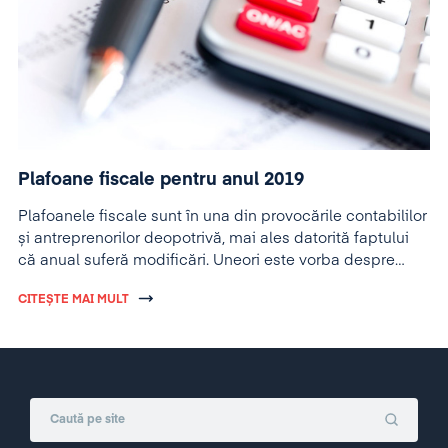
Plafoane fiscale pentru anul 2019
Plafoanele fiscale sunt în una din provocările contabililor
și antreprenorilor deopotrivă, mai ales datorită faptului
că anual suferă modificări. Uneori este vorba despre
modificări majore, în baza unor acte legislative, alteori
CITEȘTE MAI MULT
vorbim doar de modificări minore, în funcţie de cursul
valutar din ultima zi a anului precedent.